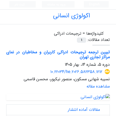
English
ورود به سامانه
ثبت نام
اکولوژی انسانی
کلیدواژه‌ها =
ترجیحات ادراکی
تعداد مقالات:
1
تبیین ترجمه ترجیحات ادراکی کاربران و مخاطبان در نمای
مراکز تجاری تهران
دوره 5، شماره 14، بهار 1405
10.22034/he.2026.582358.1212
نسیبه شهابی مسکون، منصور نیکپور، محسن قاسمی
مشاهده مقاله
مقالات آماده انتشار