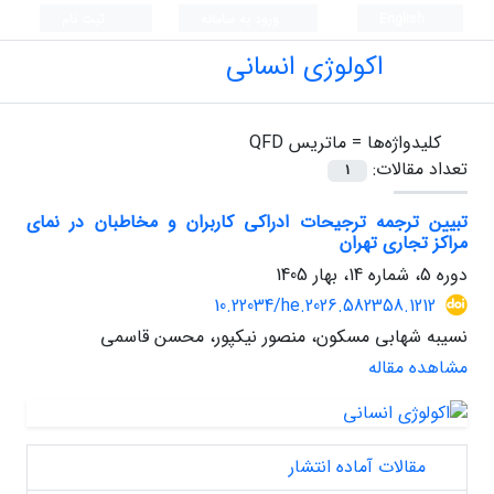
English
ورود به سامانه
ثبت نام
اکولوژی انسانی
کلیدواژه‌ها =
ماتریس QFD
تعداد مقالات:
1
تبیین ترجمه ترجیحات ادراکی کاربران و مخاطبان در نمای
مراکز تجاری تهران
دوره 5، شماره 14، بهار 1405
10.22034/he.2026.582358.1212
نسیبه شهابی مسکون، منصور نیکپور، محسن قاسمی
مشاهده مقاله
مقالات آماده انتشار