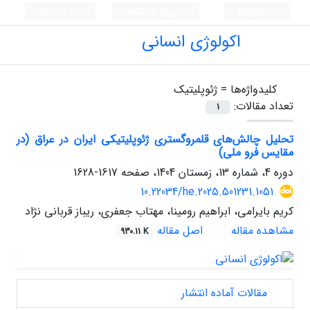
English
ورود به سامانه
ثبت نام
اکولوژی انسانی
کلیدواژه‌ها =
ژئوپلیتیک
تعداد مقالات:
1
تحلیل چالش‌های قلمروگستری ژئوپلیتیکی ایران در عراق (در
مقایس فرو ملی)
دوره 4، شماره 13، زمستان 1404، صفحه
1617-1628
10.22034/he.2025.501231.1051
کریم بایرامی، ابراهیم رومینا، مهتاب جعفری، ریباز قربانی نژاد
مشاهده مقاله
اصل مقاله
930.11 K
مقالات آماده انتشار