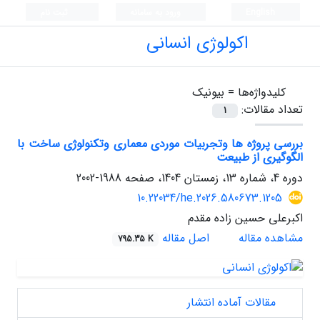
English
ورود به سامانه
ثبت نام
اکولوژی انسانی
کلیدواژه‌ها =
بیونیک
تعداد مقالات:
1
بررسی پروژه ها وتجربیات موردی معماری وتکنولوژی ساخت با
الگوگیری از طبیعت
دوره 4، شماره 13، زمستان 1404، صفحه
1988-2002
10.22034/he.2026.580673.1205
اکبرعلی حسین زاده مقدم
مشاهده مقاله
اصل مقاله
795.35 K
مقالات آماده انتشار