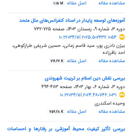
مشاهده مقاله
اصل مقاله
1.15 M
آموزه‌های توسعه پایدار در اسناد کنفرانس‌های ملل متحد
دوره 3، شماره 9، زمستان 1403، صفحه
725-732
10.22034/el.2025.502432.1054
بیژن نادری پور، سید قاسم زمانی، حسین شریفی طرازکوهی،
احد باقرزاده
مشاهده مقاله
اصل مقاله
719.27 K
بررسی نقش دین اسلام بر تربیت شهروندی
دوره 3، شماره 6، بهار 1403، صفحه
483-494
10.22034/el.2024.480746.1031
وحیده اسکندری
مشاهده مقاله
اصل مقاله
759.28 K
بررسی تأثیر کیفیت محیط‌ آموزشی بر رفتارها و احساسات