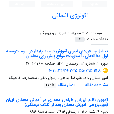
English
ورود به سامانه
ثبت نام
اکولوژی انسانی
موضوعات =
محیط و آموزش و پرورش
تعداد مقالات:
7
تحلیل چالش‌های اجرای آموزش توسعه پایدار در علوم متوسطه
اول: مطالعه‌ای با محوریت موانع پیش روی معلمان
دوره 4، شماره 13، زمستان 1404، صفحه
1768-1794
10.22034/he.2025.550795.1148
امیر ستاری راد، علیرضا پناهی، رسول زلفی، محمدرضا تاجیک
مشاهده مقاله
اصل مقاله
1.76 M
تدوین نظام ارزیابی طراحی معماری در آموزش معماری ایران
(موردپژوهی: آموزش معماری بعد از انقلاب فرهنگی)
دوره 4، شماره 11، تابستان 1404، صفحه
880-896