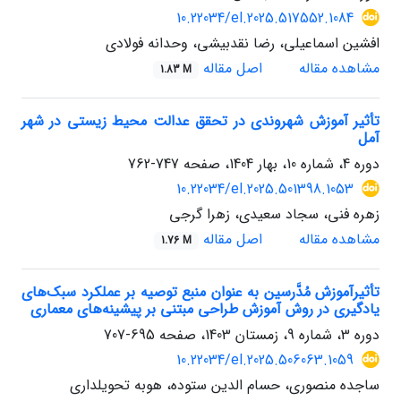
10.22034/el.2025.517552.1084
افشین اسماعیلی، رضا نقدبیشی، وحدانه فولادی
مشاهده مقاله
اصل مقاله
1.83 M
تأثیر آموزش شهروندی در تحقق عدالت محیط زیستی در شهر
آمل
دوره 4، شماره 10، بهار 1404، صفحه
747-762
10.22034/el.2025.501398.1053
زهره فنی، سجاد سعیدی، زهرا گرجی
مشاهده مقاله
اصل مقاله
1.76 M
تأثیرآموزش مُدَّرسین به عنوان منبع توصیه بر عملکرد سبک‌های
یادگیری در روش‌ آموزش طراحی مبتنی بر پیشینه‌های معماری
دوره 3، شماره 9، زمستان 1403، صفحه
695-707
10.22034/el.2025.506063.1059
ساجده منصوری، حسام الدین ستوده، هوبه تحویلداری