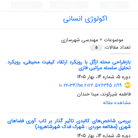
English
ورود به سامانه
ثبت نام
اکولوژی انسانی
موضوعات =
مهندسی شهرسازی
تعداد مقالات:
5
بازطراحی محله ازگل با رویکرد ارتقاء کیفیت محیطی، رویکرد
تحلیل سلسله مراتبی فازی
دوره 5، شماره 14، بهار 1405
10.22034/he.2026.576345.1199
فاطمه شیرکوند، مینا خندان
مشاهده مقاله
بررسی شاخص‌های کالبدی تاثیر گذار بر تاب آوری فضاهای
شهری (مطالعه موردی : شهرک فدک شهرشاهرود)
دوره 5، شماره 14، بهار 1405