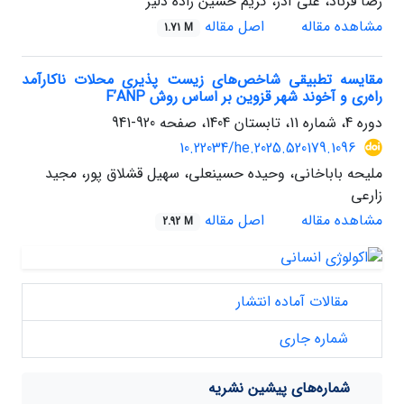
رضا فرناد، علی آذر، کریم حسین زاده دلیر
مشاهده مقاله
اصل مقاله
1.71 M
مقایسه تطبیقی شاخص‌های زیست پذیری محلات ناکارآمد
راه‌ری و آخوند شهر قزوین بر اساس روش F’ANP
دوره 4، شماره 11، تابستان 1404، صفحه
920-941
10.22034/he.2025.520179.1096
ملیحه باباخانی، وحیده حسینعلی، سهیل قشلاق پور، مجید
زارعی
مشاهده مقاله
اصل مقاله
2.92 M
مقالات آماده انتشار
شماره جاری
شماره‌های پیشین نشریه