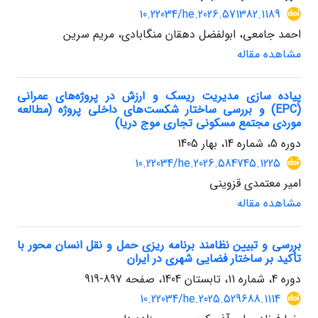
10.22034/he.2026.571382.1189
احمد جامعی، ابولفضل دهقان منگابادی، مریم سرین
مشاهده مقاله
پیاده سازی مدیریت ریسک و ارزش در پروژه‌های عمرانی
(EPC) و بررسی ساختار شکست‌های داخلی پروژه (مطالعه
موردی مجتمع مسکونی تجاری موج دریا)
دوره 5، شماره 14، بهار 1405
10.22034/he.2026.584745.1225
امیر معتمدی قزوینی
مشاهده مقاله
بررسی و تبیین نظامند برنامه ریزی حمل و نقل انسان محور با
تأکید بر ساختار فضایی شهری در ایران
دوره 4، شماره 11، تابستان 1404، صفحه
897-919
10.22034/he.2025.529688.1114