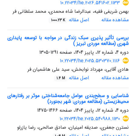
10.22034/he.2026.541602.1133
بهمن شریفی فقیه، عبدالرضا شاه محمدی، محمد سلطانی فر
مشاهده مقاله
اصل مقاله
1000.23 K
بررسی تأثیر پذیری سبک زندگی در مواجه با توسعه پایداری
شهری (مطالعه موردی تبریز )
دوره 4، شماره 12، پاییز 1404، صفحه
1291-1305
10.22034/he.2025.530370.1116
هادی آقایی، مهرداد نوابخش، سید علی هاشمیان فر
مشاهده مقاله
اصل مقاله
1.4 M
شناسایی و سطح‌بندی عوامل جامعه‌شناختی موثر بر رفتارهای
محیط‌زیستی (مطالعه موردی: شهر بجنورد)
دوره 4، شماره 12، پاییز 1404، صفحه
1466-1475
10.22034/he.2025.540988.1130
نسترن جعفری، صدیقه امینیان، صادق صالحی، رضا یازرلو
مشاهده مقاله
اصل مقاله