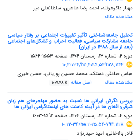
مهناز ذاکرهرفته، احمد رضا طاهری، سلطانعلی میر
مشاهده مقاله
تحلیل جامعه‌شناختی تأثیر تغییرات اجتماعی بر رفتار سیاسی
جامعه مشارکت سیاسی، فعالیت احزاب و تشکل‌های اجتماعی
(بعد از سال 1388 در ایران)
دوره 4، شماره 13، زمستان 1404، صفحه
1553-1564
10.22034/he.2025.549128.1144
عباس صادقی دستک، محمد حسین پوریانی، حسن خیری
مشاهده مقاله
اصل مقاله
1007.48 K
بررسی نگرش ایرانی ها نسبت به حضور مهاجرهای هم زبان
شرقی: افغان ها در آیینه کامنت های اینستاگرامی ایرانی ها
دوره 4، شماره 13، زمستان 1404، صفحه
1592-1603
10.22034/he.2025.540794.1128
قادر بالاخانی، امید حیدرنژاد