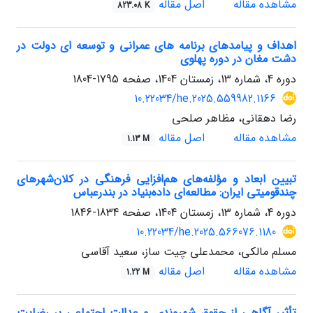
مشاهده مقاله
اصل مقاله
823.08 K
اهداف و پیامدهای برنامه های عمرانی و توسعه ای دولت در
دشت مغان در دوره پهلوی
دوره 4، شماره 13، زمستان 1404، صفحه
1795-1804
10.22034/he.2025.559982.1166
رضا دهقانی، مظاهر صلحی
مشاهده مقاله
اصل مقاله
1.13 M
تبیین ابعاد و مؤلفه‌های هم‌افزایی فرهنگی در کلان‌شهرهای
چندقومیتی ایران: مطالعه‌ای داده‌بنیاد در بندرعباس
دوره 4، شماره 13، زمستان 1404، صفحه
1834-1846
10.22034/he.2025.566076.1180
مسلم مالکی، محمدعلی چیت ساز، سعید آقاسی
مشاهده مقاله
اصل مقاله
1.22 M
تأثیر آگاهی از حقوق شهروندی و عدالت اجتماعی بر رضایت