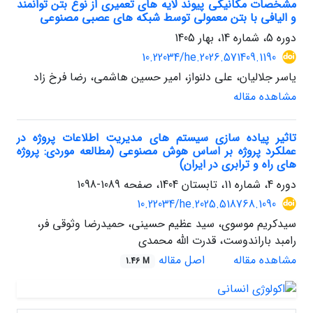
مشخصات مکانیکی پیوند لایه های تعمیری از نوع بتن توانمند
و الیافی با بتن معمولی توسط شبکه های عصبی مصنوعی
دوره 5، شماره 14، بهار 1405
10.22034/he.2026.571409.1190
یاسر جلالیان، علی دلنواز، امیر حسین هاشمی، رضا فرخ زاد
مشاهده مقاله
تاثیر پیاده سازی سیستم های مدیریت اطلاعات پروژه در
عملکرد پروژه بر اساس هوش مصنوعی (مطالعه موردی: پروژه
های راه و ترابری در ایران)
دوره 4، شماره 11، تابستان 1404، صفحه
1089-1098
10.22034/he.2025.518768.1090
سیدکریم موسوی، سید عظیم حسینی، حمیدرضا وثوقی فر،
رامبد باراندوست، قدرت الله محمدی
مشاهده مقاله
اصل مقاله
1.46 M