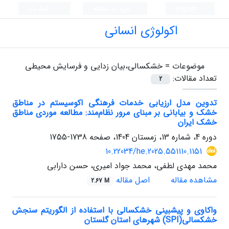
English
ورود به سامانه
ثبت نام
اکولوژی انسانی
موضوعات =
خشکسالی،بیان زدایی و فرسایش محیطی
تعداد مقالات:
2
تدوین مدل ارزیابی خدمات فرهنگی اکوسیستم در مناطق
خشک و بیابانی بر مبنای مرور نظام‌مند: مطالعه موردی مناطق
خشک ایران
دوره 4، شماره 13، زمستان 1404، صفحه
1738-1755
10.22034/he.2025.551110.1151
محمد مهدی لطفی، محمد جواد امیری، حسن دارابی
مشاهده مقاله
اصل مقاله
2.67 M
واکاوی و پیشبینی خشکسالی با استفاده از الگوریتم سنجش
خشکسالی(SPI) شهرهای استان گلستان