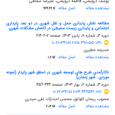
یوسف درویشی، فاطمه درویشی، علیرضا شفاهی
مشاهده مقاله
اصل مقاله
924.42 K
مطالعه نقش پایداری حمل و نقل شهری در دو بعد پایداری
اجتماعی و پایداری زیست محیطی در کاهش مشکلات شهری
دوره 3، شماره 8، پاییز 1403، صفحه
602-614
10.22034/el.2025.498055.1041
خدیجه خطیری
مشاهده مقاله
اصل مقاله
1.6 M
ناکارآمدی طرح های توسعه شهری در تحقق شهر پایدار (نمونه
موردی : شهر زنجان)
دوره 3، شماره 6، بهار 1403، صفحه
444-459
10.22034/el.2024.449542.1021
محبوب ریحان کلوانق، محسن احدنژاد، تقی حیدری
مشاهده مقاله
اصل مقاله
2.04 M