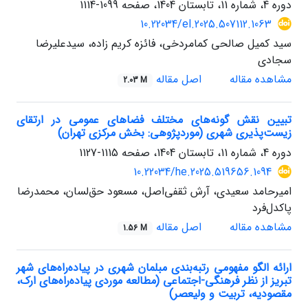
دوره 4، شماره 11، تابستان 1404، صفحه
1099-1114
10.22034/el.2025.507112.1063
سید کمیل صالحی کمامردخی، فائزه کریم زاده، سیدعلیرضا
سجادی
مشاهده مقاله
اصل مقاله
2.03 M
تبیین نقش گونه‌های مختلف فضاهای عمومی در ارتقای
زیست‌پذیری شهری (موردپژوهی: بخش مرکزی تهران)
دوره 4، شماره 11، تابستان 1404، صفحه
1115-1127
10.22034/he.2025.519656.1094
امیرحامد سعیدی، آرش ثقفی‌اصل، مسعود حق‌لسان، محمدرضا
پاکدل‌فرد
مشاهده مقاله
اصل مقاله
1.56 M
ارائه الگو مفهومی رتبه‌بندی مبلمان شهری در پیاده‌راه‌های شهر
تبریز از نظر فرهنگی-اجتماعی (مطالعه موردی پیاده‌راه‌های ارک،
مقصودیه، تربیت و ولیعصر)