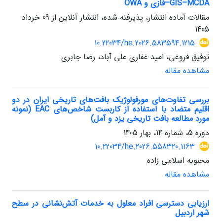
GIS–MCDA–فازی و OWA
مقالات آماده انتشار، پذیرفته شده، انتشار آنلاین از
09 خرداد
1405
10.22034/he.2026.583594.1215
توفیق فروغی، امید غفاری علی آباد، رضا جابری
مشاهده مقاله
بررسی تفاوت‌های مورفولوژیک بافت‌های تاریخی ایران در دو
اقلیم متضاد با استفاده از کاربست شاخص‌های EAC (نمونه
مورد مطالعه بافت تاریخی یزد و آمل)
دوره 5، شماره 14، بهار 1405
10.22034/he.2026.558320.1163
محبوبه اسلامی زاده
مشاهده مقاله
ارزیابی دسترسی افراد معلول به خدمات آتش‌نشانی در سطح
شهر اردبیل