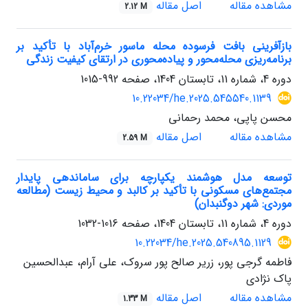
مشاهده مقاله
اصل مقاله
2.12 M
بازآفرینی بافت فرسوده محله ماسور خرم‌آباد با تأکید بر
برنامه‌ریزی محله‌محور و پیاده‌محوری در ارتقای کیفیت زندگی
دوره 4، شماره 11، تابستان 1404، صفحه
992-1015
10.22034/he.2025.545540.1139
محسن پاپی، محمد رحمانی
مشاهده مقاله
اصل مقاله
2.59 M
توسعه مدل هوشمند یکپارچه برای ساماندهی پایدار
مجتمع‌های مسکونی با تأکید بر کالبد و محیط زیست (مطالعه
موردی: شهر دوگنبدان)
دوره 4، شماره 11، تابستان 1404، صفحه
1016-1032
10.22034/he.2025.540895.1129
فاطمه گرجی پور، زریر صالح پور سروک، علی آرام، عبدالحسین
پاک نژادی
مشاهده مقاله
اصل مقاله
1.33 M