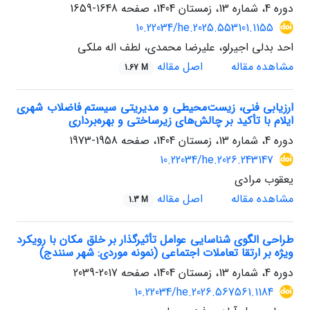
دوره 4، شماره 13، زمستان 1404، صفحه
1648-1659
10.22034/he.2025.553101.1155
احد بدلی اجیرلو، علیرضا محمدی، لطف اله ملکی
مشاهده مقاله
اصل مقاله
1.67 M
ارزیابی فنی، زیست‌محیطی و مدیریتی سیستم فاضلاب شهری
ایلام با تأکید بر چالش‌های زیرساختی و بهره‌برداری
دوره 4، شماره 13، زمستان 1404، صفحه
1958-1973
10.22034/he.2026.243147
یعقوب مرادی
مشاهده مقاله
اصل مقاله
1.3 M
طراحی الگوی شناسایی عوامل تأثیرگذار بر خلق مکان با رویکرد
ویژه بر ارتقا تعاملات اجتماعی (نمونه موردی: شهر سنندج)
دوره 4، شماره 13، زمستان 1404، صفحه
2017-2039
10.22034/he.2026.567561.1184