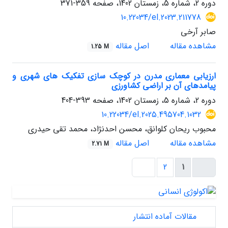
دوره 2، شماره 5، زمستان 1402، صفحه
359-371
10.22034/el.2023.211778
صابر آرخی
مشاهده مقاله
اصل مقاله
1.25 M
ارزیابی معماری مدرن در کوچک سازی تفکیک های شهری و
پیامدهای آن بر اراضی کشاورزی
دوره 2، شماره 5، زمستان 1402، صفحه
393-404
10.22034/el.2025.495704.1032
محبوب ریحان کلوانق، محسن احدنژاد، محمد تقی حیدری
مشاهده مقاله
اصل مقاله
2.71 M
2
1
مقالات آماده انتشار