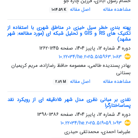
حسام رسول آبادی، فرزین چاره جو
مشاهده مقاله
اصل مقاله
1014.59 K
پهنه بندی خطر سیل خیزی در مناطق شهری با استفاده از
تکنیک های RS و GIS و تحلیل شبکه ای (مورد مطالعه: شهر
مشهد)
دوره 4، شماره 12، پاییز 1404، صفحه
1245-1262
10.22034/he.2025.515963.1083
بهادر پسندیده طالمی، معصومه حافظ رضازاده، مریم کریمیان
بستانی
مشاهده مقاله
اصل مقاله
2.89 M
نقدی بر مبانی نظری مدل شهر 15دقیقه ای از رویکرد نقد
پساساختارگرا
دوره 4، شماره 12، پاییز 1404، صفحه
1386-1398
10.22034/he.2025.519059.1093
علیرضا احمدی، محمدتقی حیدری