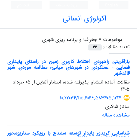
English
ورود به سامانه
ثبت نام
اکولوژی انسانی
موضوعات =
جغرافیا و برنامه ریزی شهری
تعداد مقالات:
33
بازآفرینی راهبردی اختلاط کاربری زمین در راستای پایداری
فضایی - عملکردی در شهرهای میانی؛ مطالعه موردی: شهر
قائمشهر
مقالات آماده انتشار، پذیرفته شده، انتشار آنلاین از
05 خرداد
1405
10.22034/he.2026.583405.1214
ساناز شاکری
مشاهده مقاله
شناسایی کریدور پایدار توسعه سنندج با رویکرد سناریومحور