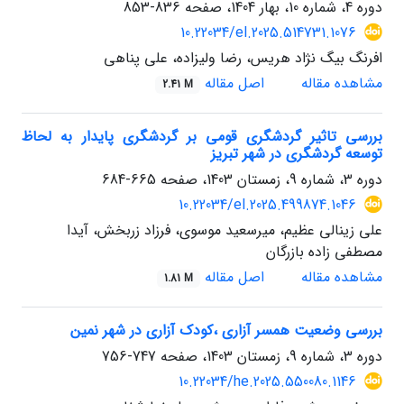
دوره 4، شماره 10، بهار 1404، صفحه
836-853
10.22034/el.2025.514731.1076
افرنگ بیگ نژاد هریس، رضا ولیزاده، علی پناهی
مشاهده مقاله
اصل مقاله
2.41 M
بررسی تاثیر گردشگری قومی بر گردشگری پایدار به لحاظ
توسعه گردشگری در شهر تبریز
دوره 3، شماره 9، زمستان 1403، صفحه
665-684
10.22034/el.2025.499874.1046
علی زینالی عظیم، میرسعید موسوی، فرزاد زربخش، آیدا
مصطفی زاده بازرگان
مشاهده مقاله
اصل مقاله
1.81 M
بررسی وضعیت همسر آزاری ،کودک آزاری در شهر نمین
دوره 3، شماره 9، زمستان 1403، صفحه
747-756
10.22034/he.2025.550080.1146