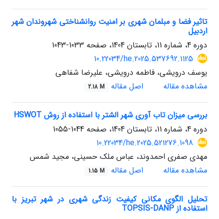
تاثیر فضا و مبلمان شهری بر امنیت روانشناختی شهروندان شهر
اردبیل
دوره 4، شماره 11، تابستان 1404، صفحه
1033-1043
10.22034/he.2025.537692.1125
یوسف درویشی، فاطمه درویشی، علیرضا شفاهی
مشاهده مقاله
اصل مقاله
2.18 M
بررسی میزان تاب آوری شهر الشتر با استفاده از روش HSWOT
دوره 4، شماره 11، تابستان 1404، صفحه
1044-1055
10.22034/he.2025.521276.1098
مهدی صفری احمدوند، عباس ملک حسینی، مجید شمس
مشاهده مقاله
اصل مقاله
1.15 M
تحلیل الگوی مکانی کیفیت زندگی شهری در شهر تبریز با
استفاده از TOPSIS-DANP