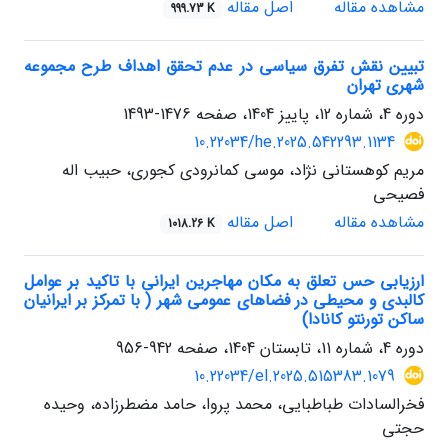
مشاهده مقاله
اصل مقاله
999.73 K
تبیین نقش تفرق سیاسی در عدم تحقق اهداف طرح مجموعه
‌شهری تهران
دوره 4، شماره 12، پاییز 1404، صفحه
1476-1493
10.22034/he.2025.542293.1134
مریم کوهستانی نژاد، موسی کمانرودی کجوری، حبیب اله
فصیحی
مشاهده مقاله
اصل مقاله
1018.26 K
ارزیابی حس تعلق به مکان مهاجرین ایرانی با تاکید بر عوامل
کالبدی و محیطی در فضاهای عمومی شهر ( با تمرکز بر ایرانیان
ساکن تورنتو کانادا)
دوره 4، شماره 11، تابستان 1404، صفحه
942-956
10.22034/el.2025.515383.1079
فخرالسادات طباطبایی، محمد پروا، حامد مضطرزاده، وحیده
حجتی