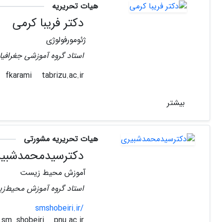
هیات تحریریه
دکتر فریبا کرمی
ژئومورفولوژی
استاد گروه آموزشی جغرافیا 
tabrizu.ac.ir
fkarami
بیشتر
هیات تحریریه مشورتی
دکترسیدمحمدشبی
آموزش محیط زیست
استاد گروه آموزش محیط‌ز
smshobeiri.ir/
pnu.ac.ir
sm_shobeiri