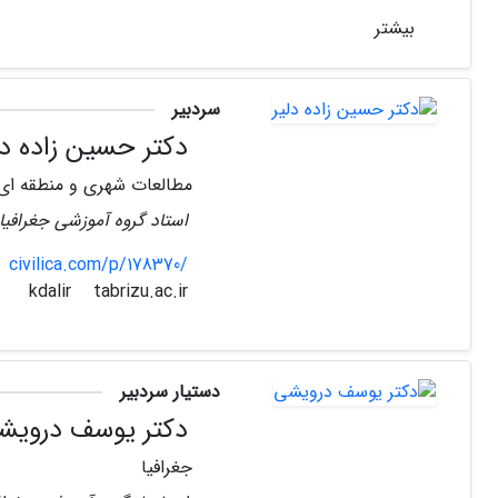
بیشتر
سردبیر
دکتر حسین زاده دل
مطالعات شهری و منطقه ای
استاد گروه آموزشی جغرافیا 
civilica.com/p/178370/
tabrizu.ac.ir
kdalir
دستیار سردبیر
دکتر یوسف درویش
جغرافیا