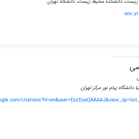
زیست، دانشکده محیط زیست، دانشگاه تهران.
env.ut
صی
 دانشگاه پیام نور مرکز تهران
oogle.com/citations?hl=en&user=EszDyaQAAAAJ&view_op=list