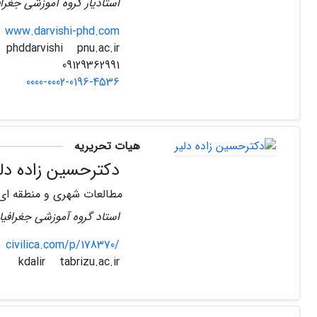
استادیار گروه آموزشی جغرافی
www.darvishi-phd.com
pnu.ac.ir
phddarvishi
09129362991
0000-0002-0196-4536
هیات تحریریه
دکترحسین زاده دلی
مطالعات شهری و منطقه ای
استاد گروه آموزشی جغرافیا 
civilica.com/p/178370/
tabrizu.ac.ir
kdalir