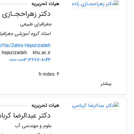
هیات تحریریه
دکتر زهراحجـازی ز
جغرافیای طبیعی
استاد گروه آموزشی جغرافیا
file/Zahra-Hejazizadeh
khu.ac.ir
hejazizadeh
0000-0003-3677-8044
h-index:
4
بیشتر
هیات تحریریه
دکتر عبدالرضا کربا
علوم و مهندسی آب