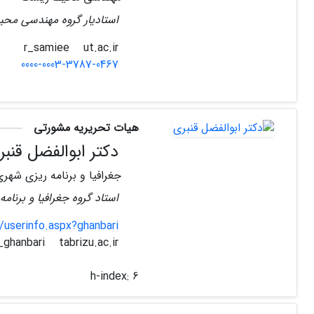
استادیار گروه مهندسی مح
ut.ac.ir
r_samiee
0000-0003-3787-0467
هیات تحریریه مشورتی
دکتر ابوالفضل قنبر
جغرافیا و برنامه ریزی شهری
استاد گروه جغرافیا و برنام
s/userinfo.aspx?ghanbari
tabrizu.ac.ir
a_ghanbari
h-index:
6