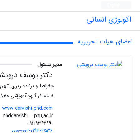
English
اکولوژی انسانی
اعضای هیات تحریریه
مدیر مسئول
دکتر یوسف درویش
جغرافیا و برنامه ریزی شهری
استادیار گروه آموزشی جغرافی
www.darvishi-phd.com
pnu.ac.ir
phddarvishi
09129362991
0000-0002-0196-4536