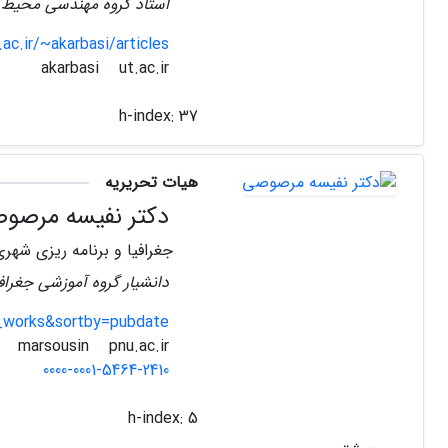
استاد گروه مهندسی محیط 
.ac.ir/~akarbasi/articles
ut.ac.ir
akarbasi
h-index:
37
هیات تحریریه
دکتر نفیسه مرصو
جغرافیا و برنامه ریزی شهری
دانشیار گروه آموزشی جغرافیا
_works&sortby=pubdate
pnu.ac.ir
marsousin
0000-0001-5464-2410
h-index:
5