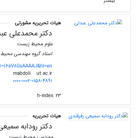
بیشتر
هیات تحریریه مشورتی
دکتر محمدعلی عبد
علوم محیط زیست
استاد گروه مهندسی محیط 
ser=I6aV8GsAAAAJ&hl=en
ut.ac.ir
mabdoli
0000-0002-0158-4891
h-index:
23
هیات تحریریه
دکتر رودابه سمیعی
مهندسی محیط زیست