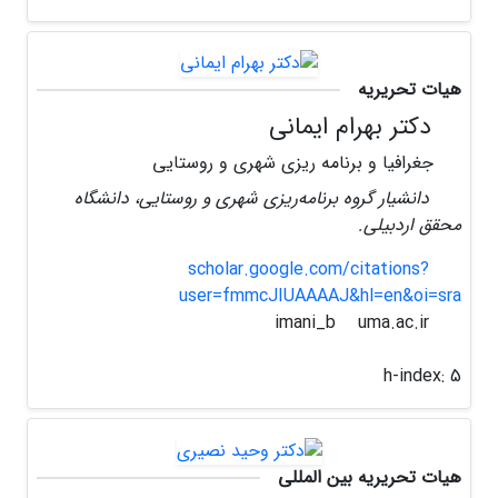
هیات تحریریه
دکتر بهرام ایمانی
جغرافیا و برنامه ریزی شهری و روستایی
دانشیار گروه برنامه‌ریزی شهری و روستایی، دانشگاه
محقق اردبیلی.
scholar.google.com/citations?
user=fmmcJIUAAAAJ&hl=en&oi=sra
uma.ac.ir
imani_b
h-index:
5
هیات تحریریه بین المللی