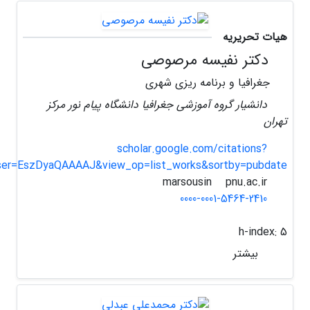
هیات تحریریه
دکتر نفیسه مرصوصی
جغرافیا و برنامه ریزی شهری
دانشیار گروه آموزشی جغرافیا دانشگاه پیام نور مرکز
تهران
scholar.google.com/citations?
ser=EszDyaQAAAAJ&view_op=list_works&sortby=pubdate
pnu.ac.ir
marsousin
0000-0001-5464-2410
h-index:
5
بیشتر