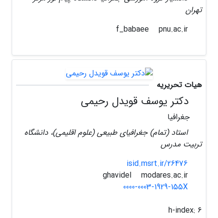
تهران
pnu.ac.ir
f_babaee
هیات تحریریه
دکتر یوسف قویدل رحیمی
جغرافیا
استاد (تمام) جغرافیای طبیعی (علوم اقلیمی)، دانشگاه
تربیت مدرس
isid.msrt.ir/26476
modares.ac.ir
ghavidel
0000-0003-1929-155X
h-index:
6