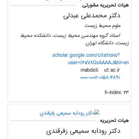
هیات تحریریه مشورتی
دکتر محمدعلی عبدلی
علوم محیط زیست
استاد گروه مهندسی محیط زیست، دانشکده محیط
زیست، دانشگاه تهران.
scholar.google.com/citations?
user=I6aV8GsAAAAJ&hl=en
ut.ac.ir
mabdoli
0000-0002-0158-4891
h-index:
23
هیات تحریریه
دکتر رودابه سمیعی زفرقندی