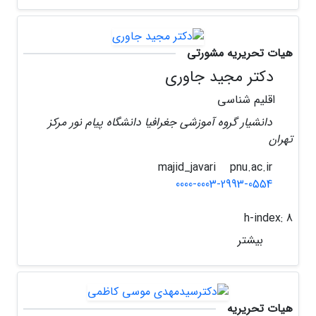
هیات تحریریه مشورتی
دکتر مجید جاوری
اقلیم شناسی
دانشیار گروه آموزشی جغرافیا دانشگاه پیام نور مرکز
تهران
pnu.ac.ir
majid_javari
0000-0003-2993-0554
h-index:
8
بیشتر
هیات تحریریه