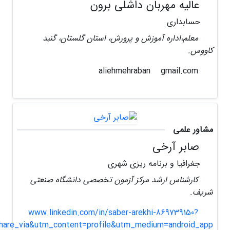
عالیه مهربان داشلی برون
حسابداری
معلم،اداره آموزش و پرورش، استان گلستان، گنبد
کاووس.
gmail.com
aliehmehraban
مشاور علمی
صابر آرخی
جغرافیا و برنامه ریزی شهری
کارشناس ارشد مرکز آزمون تخصصی دانشگاه صنعتی
شریف.
www.linkedin.com/in/saber-arekhi-869739150?
hare_via&utm_content=profile&utm_medium=android_app