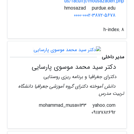
us/faculty/mousazadeh.php
purdue.edu
hmosazad
0000-0002-3872-5678
h-index:
8
مدیر داخلی
دکتر سید محمد موسوی پارسایی
دکترای جغرافیا و برنامه ریزی روستایی
دانش آموخته دکترای گروه آموزشی جعرافیا دانشگاه
تربیت مدرس
yahoo.com
mohammad_musavi33
09112782692