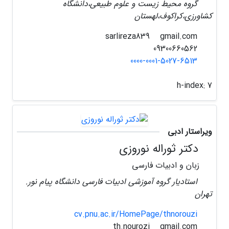
گروه محیط زیست و علوم طبیعی،دانشگاه
کشاورزی،کراکوف،لهستان
gmail.com
sarlireza839
09300660562
0000-0001-5027-6513
h-index:
7
ویراستار ادبی
دکتر ثوراله نوروزی
زبان و ادبیات فارسی
استادیار گروه آموزشی ادبیات فارسی دانشگاه پیام نور.
تهران
cv.pnu.ac.ir/HomePage/thnorouzi
gmail.com
th.nourozi