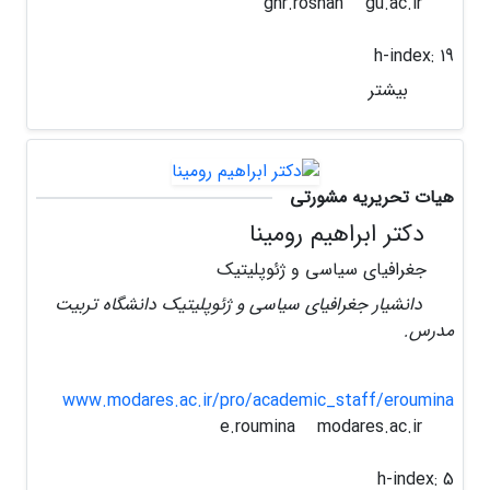
gu.ac.ir
ghr.roshan
h-index:
19
بیشتر
هیات تحریریه مشورتی
دکتر ابراهیم رومینا
جغرافیای سیاسی و ژئوپلیتیک
دانشیار جغرافیای سیاسی و ژئوپلیتیک دانشگاه تربیت
مدرس.
www.modares.ac.ir/pro/academic_staff/eroumina
modares.ac.ir
e.roumina
h-index:
5