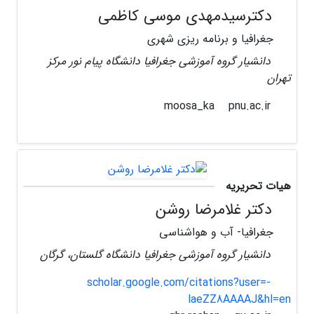
دکترسیدمهدی موسی کاظمی
جغرافیا و برنامه ریزی شهری
دانشیار گروه آموزشی جغرافیا دانشگاه پیام نور مرکز
تهران
pnu.ac.ir
moosa_ka
هیات تحریریه
دکتر غلامرضا روشن
جغرافیا- آب و هواشناسی
دانشیار گروه آموزشی جغرافیا دانشگاه گلستان، گرگان
scholar.google.com/citations?user=-
laeZZ8AAAAJ&hl=en