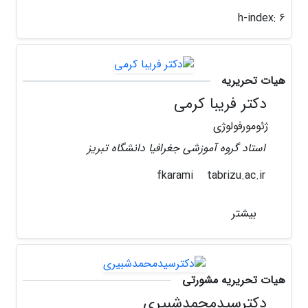
h-index:
6
هیات تحریریه
دکتر فریبا کرمی
ژئومورفولوژی
استاد گروه آموزشی جغرافیا دانشگاه تبریز
tabrizu.ac.ir
fkarami
بیشتر
هیات تحریریه مشورتی
دکترسیدمحمدشبیری