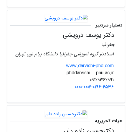
دستیار سردبیر
دکتر یوسف درویشی
جغرافیا
استادیار گروه آموزشی جغرافیا دانشگاه پیام نور، تهران
www.darvishi-phd.com
pnu.ac.ir
phddarvishi
09129362991
0000-0002-0196-4536
هیات تحریریه
دکترحسین زاده دلیر