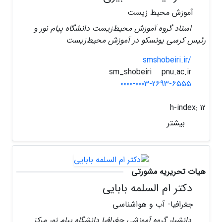
آموزش محیط زیست
استاد گروه آموزش محیط‌زیست دانشگاه پیام نور و
رئیس کرسی یونسکو در آموزش محیط‌زیست
smshobeiri.ir/
pnu.ac.ir
sm_shobeiri
0000-0003-2693-6555
h-index:
12
بیشتر
هیات تحریریه مشورتی
دکتر ام السلمه بابایی
جغرافیا- آب و هواشناسی
دانشیار گروه آموزشی جغرافیا دانشگاه پیام نور مرکز