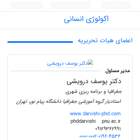
English
ورود به سامانه
ثبت نام
اکولوژی انسانی
اعضای هیات تحریریه
مدیر مسئول
دکتر یوسف درویشی
جغرافیا و برنامه ریزی شهری
استادیار گروه آموزشی جغرافیا دانشگاه پیام نور، تهران
www.darvishi-phd.com
pnu.ac.ir
phddarvishi
09129362991
0000-0002-0196-4536