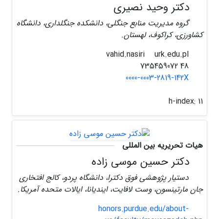
دکتر وحید نصیری
گروه مدیریت منابع جنگلی، دانشکده جنگلداری، دانشگاه
کشاورزی، کراکوف، لهستان.
urk.edu.pl
vahid.nasiri
48 735459072
0000-0003-2819-142X
h-index:
11
هیات تحریریه بین المللی
دکتر حسین موسی زاده
دستیار پژوهشی فوق دکترا، دانشگاه پردو، کالج افتخاری
جان مارتینسون، وست لافایت، ایندیانا، ایالات متحده آمریکا.
honors.purdue.edu/about-