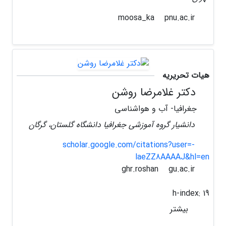
pnu.ac.ir
moosa_ka
هیات تحریریه
دکتر غلامرضا روشن
جغرافیا- آب و هواشناسی
دانشیار گروه آموزشی جغرافیا دانشگاه گلستان، گرگان
scholar.google.com/citations?user=-
laeZZ8AAAAJ&hl=en
gu.ac.ir
ghr.roshan
h-index:
19
بیشتر