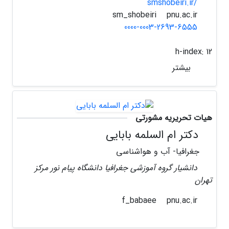
smshobeiri.ir/
pnu.ac.ir
sm_shobeiri
0000-0003-2693-6555
h-index:
12
بیشتر
هیات تحریریه مشورتی
دکتر ام السلمه بابایی
جغرافیا- آب و هواشناسی
دانشیار گروه آموزشی جغرافیا دانشگاه پیام نور مرکز
تهران
pnu.ac.ir
f_babaee