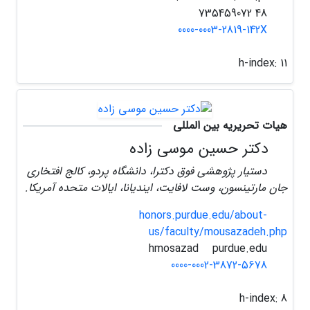
48 735459072
0000-0003-2819-142X
h-index:
11
هیات تحریریه بین المللی
دکتر حسین موسی زاده
دستیار پژوهشی فوق دکترا، دانشگاه پردو، کالج افتخاری
جان مارتینسون، وست لافایت، ایندیانا، ایالات متحده آمریکا.
honors.purdue.edu/about-
us/faculty/mousazadeh.php
purdue.edu
hmosazad
0000-0002-3872-5678
h-index:
8