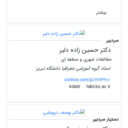
بیشتر
سردبیر
دکتر حسین زاده دلیر
مطالعات شهری و منطقه ای
استاد گروه آموزشی جغرافیا دانشگاه تبریز
civilica.com/p/178370/
tabrizu.ac.ir
kdalir
دستیار سردبیر