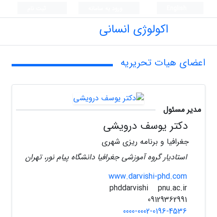
English
ورود به سامانه
ثبت نام
اکولوژی انسانی
اعضای هیات تحریریه
مدیر مسئول
دکتر یوسف درویشی
جغرافیا و برنامه ریزی شهری
استادیار گروه آموزشی جغرافیا دانشگاه پیام نور، تهران
www.darvishi-phd.com
pnu.ac.ir
phddarvishi
09129362991
0000-0002-0196-4536