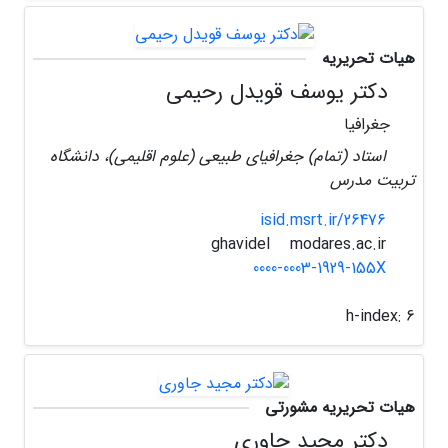
هیات تحریریه
دکتر یوسف قویدل رحیمی
جغرافیا
استاد (تمام) جغرافیای طبیعی (علوم اقلیمی)، دانشگاه
تربیت مدرس
isid.msrt.ir/26476
modares.ac.ir
ghavidel
0000-0003-1929-155X
h-index:
6
هیات تحریریه مشورتی
دکتر مجید جاوری