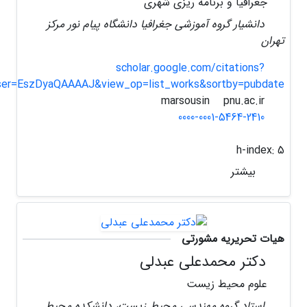
جغرافیا و برنامه ریزی شهری
دانشیار گروه آموزشی جغرافیا دانشگاه پیام نور مرکز
تهران
scholar.google.com/citations?
ser=EszDyaQAAAAJ&view_op=list_works&sortby=pubdate
pnu.ac.ir
marsousin
0000-0001-5464-2410
h-index:
5
بیشتر
هیات تحریریه مشورتی
دکتر محمدعلی عبدلی
علوم محیط زیست
استاد گروه مهندسی محیط زیست، دانشکده محیط