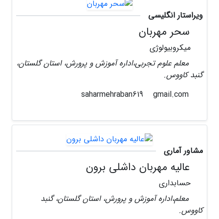
ویراستار انگلیسی
سحر مهربان
میکروبیولوژی
معلم علوم تجربی،اداره آموزش و پرورش، استان گلستان،
گنبد کاووس.
gmail.com
saharmehraban619
مشاور آماری
عالیه مهربان داشلی برون
حسابداری
معلم،اداره آموزش و پرورش، استان گلستان، گنبد
کاووس.