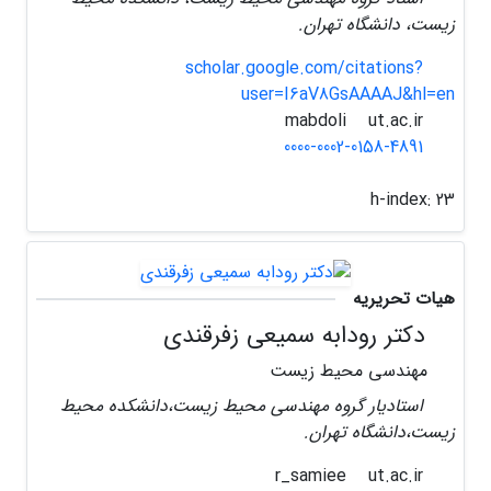
زیست، دانشگاه تهران.
scholar.google.com/citations?
user=I6aV8GsAAAAJ&hl=en
ut.ac.ir
mabdoli
0000-0002-0158-4891
h-index:
23
هیات تحریریه
دکتر رودابه سمیعی زفرقندی
مهندسی محیط زیست
استادیار گروه مهندسی محیط زیست،دانشکده محیط
زیست،دانشگاه تهران.
ut.ac.ir
r_samiee