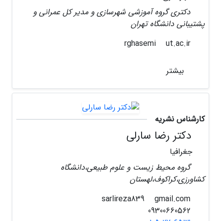
دکتری گروه آموزشی شهرسازی و مدیر کل عمرانی و
پشتیبانی دانشگاه تهران
ut.ac.ir
rghasemi
بیشتر
کارشناس نشریه
دکتر رضا سارلی
جغرافیا
گروه محیط زیست و علوم طبیعی،دانشگاه
کشاورزی،کراکوف،لهستان
gmail.com
sarlireza839
09300660562