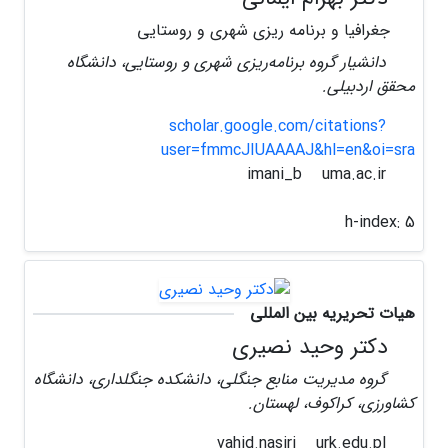
جغرافیا و برنامه ریزی شهری و روستایی
دانشیار گروه برنامه‌ریزی شهری و روستایی، دانشگاه
محقق اردبیلی.
scholar.google.com/citations?
user=fmmcJIUAAAAJ&hl=en&oi=sra
uma.ac.ir
imani_b
h-index:
5
هیات تحریریه بین المللی
دکتر وحید نصیری
گروه مدیریت منابع جنگلی، دانشکده جنگلداری، دانشگاه
کشاورزی، کراکوف، لهستان.
urk.edu.pl
vahid.nasiri