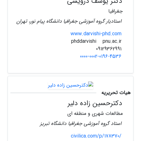
دکتر یوسف درویشی
جغرافیا
استادیار گروه آموزشی جغرافیا دانشگاه پیام نور، تهران
www.darvishi-phd.com
pnu.ac.ir
phddarvishi
09129362991
0000-0002-0196-4536
هیات تحریریه
دکترحسین زاده دلیر
مطالعات شهری و منطقه ای
استاد گروه آموزشی جغرافیا دانشگاه تبریز
civilica.com/p/178370/