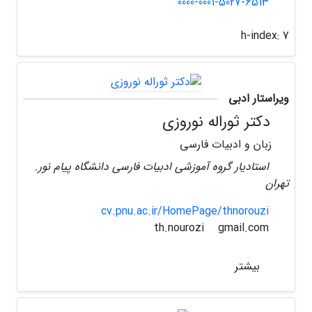
0000-0001-5027-6513
h-index:
7
ویراستار ادبی
دکتر ثوراله نوروزی
زبان و ادبیات فارسی
استادیار گروه آموزشی ادبیات فارسی دانشگاه پیام نور.
تهران
cv.pnu.ac.ir/HomePage/thnorouzi
gmail.com
th.nourozi
بیشتر