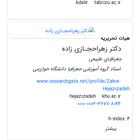
tabrizu.ac.ir
kdalir
هیات تحریریه
دکتر زهراحجـازی زاده
جغرافیای طبیعی
استاد گروه آموزشی جغرافیا دانشگاه خوارزمی
www.researchgate.net/profile/Zahra-
Hejazizadeh
khu.ac.ir
hejazizadeh
0000-0003-3677-8044
h-index:
4
بیشتر