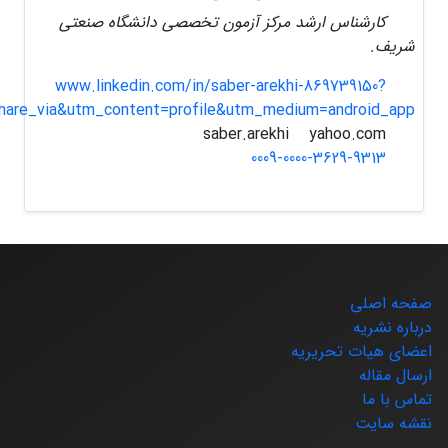
کارشناس ارشد مرکز آزمون تخصصی دانشگاه صنعتی
شریف.
www.linkedin.com/in/saber-arekhi-869739150?
hare_via&utm_content=profile&utm_medium=android_app
yahoo.com
saber.arekhi
0009-0000-3629-9313
صفحه اصلی
درباره نشریه
اعضای هیات تحریریه
ارسال مقاله
تماس با ما
نقشه سایت