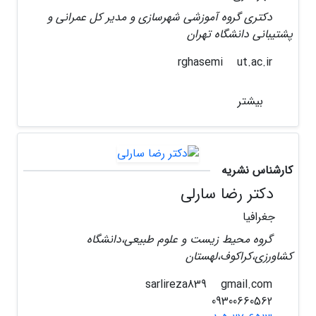
دکتری گروه آموزشی شهرسازی و مدیر کل عمرانی و
پشتیبانی دانشگاه تهران
ut.ac.ir
rghasemi
بیشتر
کارشناس نشریه
دکتر رضا سارلی
جغرافیا
گروه محیط زیست و علوم طبیعی،دانشگاه
کشاورزی،کراکوف،لهستان
gmail.com
sarlireza839
09300660562