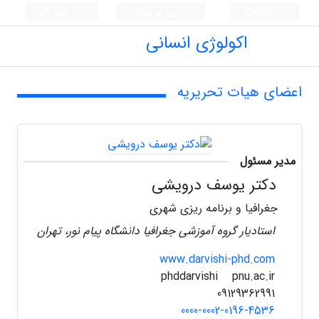
English
ورود به سامانه
ثبت نام
اکولوژی انسانی
اعضای هیات تحریریه
مدیر مسئول
دکتر یوسف درویشی
جغرافیا و برنامه ریزی شهری
استادیار گروه آموزشی جغرافیا دانشگاه پیام نور، تهران
www.darvishi-phd.com
pnu.ac.ir
phddarvishi
09129362991
0000-0002-0196-4536