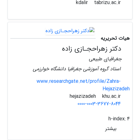
tabrizu.ac.ir
kdalir
هیات تحریریه
دکتر زهراحجـازی زاده
جغرافیای طبیعی
استاد گروه آموزشی جغرافیا دانشگاه خوارزمی
www.researchgate.net/profile/Zahra-
Hejazizadeh
khu.ac.ir
hejazizadeh
0000-0003-3677-8044
h-index:
4
بیشتر