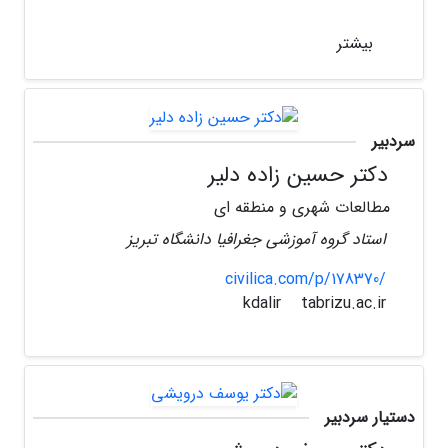
بیشتر
سردبیر
دکتر حسین زاده دلیر
مطالعات شهری و منطقه ای
استاد گروه آموزشی جغرافیا دانشگاه تبریز
civilica.com/p/178370/
tabrizu.ac.ir
kdalir
دستیار سردبیر