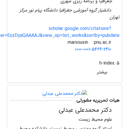
جغرافیا و برنامه ریزی شهری
دانشیار گروه آموزشی جغرافیا دانشگاه پیام نور مرکز
تهران
scholar.google.com/citations?
ser=EszDyaQAAAAJ&view_op=list_works&sortby=pubdate
pnu.ac.ir
marsousin
0000-0001-5464-2410
h-index:
5
بیشتر
هیات تحریریه مشورتی
دکتر محمدعلی عبدلی
علوم محیط زیست
استاد گروه مهندسی محیط زیست، دانشکده محیط