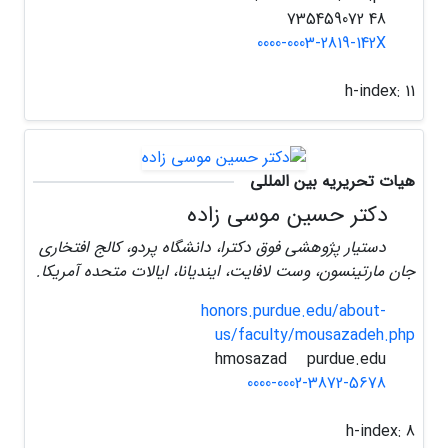
48 735459072
0000-0003-2819-142X
h-index:
11
هیات تحریریه بین المللی
دکتر حسین موسی زاده
دستیار پژوهشی فوق دکترا، دانشگاه پردو، کالج افتخاری
جان مارتینسون، وست لافایت، ایندیانا، ایالات متحده آمریکا.
honors.purdue.edu/about-
us/faculty/mousazadeh.php
purdue.edu
hmosazad
0000-0002-3872-5678
h-index:
8