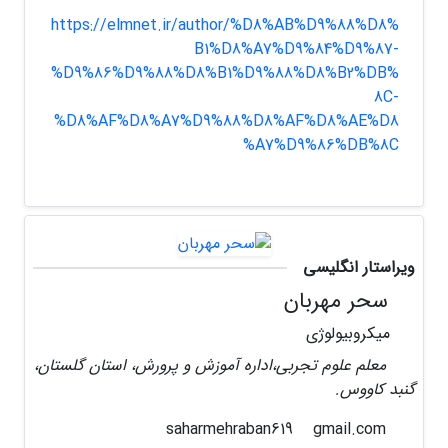
https://elmnet.ir/author/%D8%AB%D9%88%D8%
B1%D8%A7%D9%84%D9%87-
%D9%86%D9%88%D8%B1%D9%88%D8%B2%DB%
8C-
%D8%AF%D8%A7%D9%88%D8%AF%D8%AE%D8
%A7%D9%86%DB%8C
ویراستار انگلیسی
سحر مهربان
میکروبیولوژی
معلم علوم تجربی،اداره آموزش و پرورش، استان گلستان،
گنبد کاووس.
gmail.com
saharmehraban619