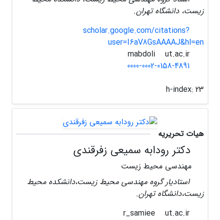
زیست، دانشگاه تهران.
scholar.google.com/citations?
user=I6aV8GsAAAAJ&hl=en
ut.ac.ir
mabdoli
0000-0002-0158-4891
h-index:
23
هیات تحریریه
دکتر رودابه سمیعی زفرقندی
مهندسی محیط زیست
استادیار گروه مهندسی محیط زیست،دانشکده محیط
زیست،دانشگاه تهران.
ut.ac.ir
r_samiee