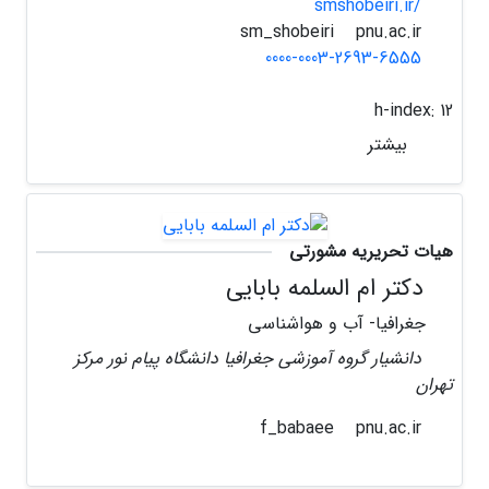
smshobeiri.ir/
pnu.ac.ir
sm_shobeiri
0000-0003-2693-6555
h-index:
12
بیشتر
هیات تحریریه مشورتی
دکتر ام السلمه بابایی
جغرافیا- آب و هواشناسی
دانشیار گروه آموزشی جغرافیا دانشگاه پیام نور مرکز
تهران
pnu.ac.ir
f_babaee