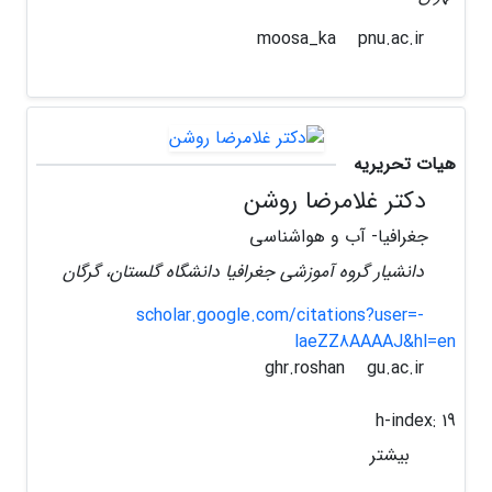
pnu.ac.ir
moosa_ka
هیات تحریریه
دکتر غلامرضا روشن
جغرافیا- آب و هواشناسی
دانشیار گروه آموزشی جغرافیا دانشگاه گلستان، گرگان
scholar.google.com/citations?user=-
laeZZ8AAAAJ&hl=en
gu.ac.ir
ghr.roshan
h-index:
19
بیشتر