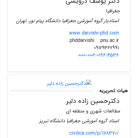
دکتر یوسف درویشی
جغرافیا
استادیار گروه آموزشی جغرافیا دانشگاه پیام نور، تهران
www.darvishi-phd.com
pnu.ac.ir
phddarvishi
09129362991
0000-0002-0196-4536
هیات تحریریه
دکترحسین زاده دلیر
مطالعات شهری و منطقه ای
استاد گروه آموزشی جغرافیا دانشگاه تبریز
civilica.com/p/178370/