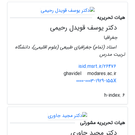
هیات تحریریه
دکتر یوسف قویدل رحیمی
جغرافیا
استاد (تمام) جغرافیای طبیعی (علوم اقلیمی)، دانشگاه
تربیت مدرس
isid.msrt.ir/26476
modares.ac.ir
ghavidel
0000-0003-1929-155X
h-index:
6
هیات تحریریه مشورتی
دکتر مجید جاوری