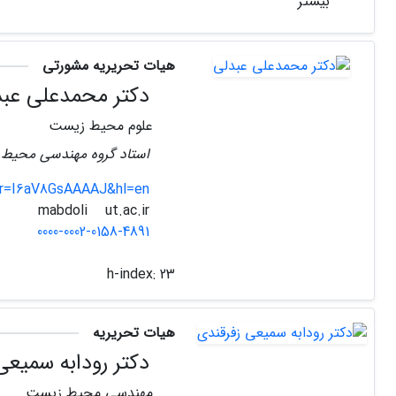
بیشتر
هیات تحریریه مشورتی
دکتر محمدعلی عبد
علوم محیط زیست
استاد گروه مهندسی محیط 
ser=I6aV8GsAAAAJ&hl=en
ut.ac.ir
mabdoli
0000-0002-0158-4891
h-index:
23
هیات تحریریه
دکتر رودابه سمیعی
مهندسی محیط زیست