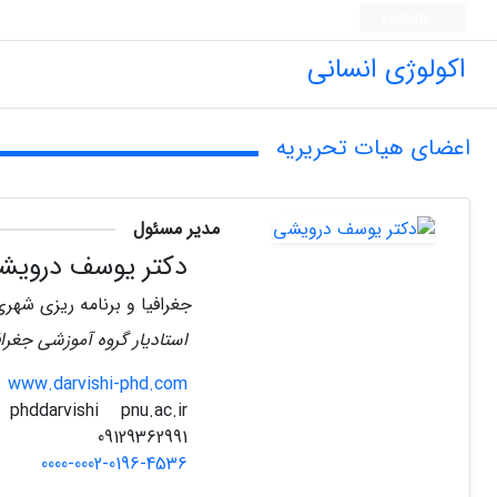
English
اکولوژی انسانی
اعضای هیات تحریریه
مدیر مسئول
دکتر یوسف درویش
جغرافیا و برنامه ریزی شهری
استادیار گروه آموزشی جغرافی
www.darvishi-phd.com
pnu.ac.ir
phddarvishi
09129362991
0000-0002-0196-4536