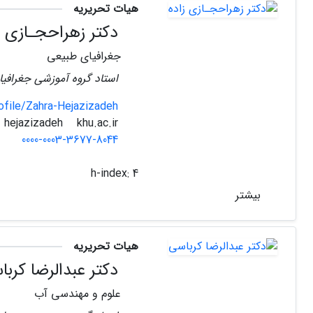
هیات تحریریه
دکتر زهراحجـازی ز
جغرافیای طبیعی
استاد گروه آموزشی جغرافیا
file/Zahra-Hejazizadeh
khu.ac.ir
hejazizadeh
0000-0003-3677-8044
h-index:
4
بیشتر
هیات تحریریه
دکتر عبدالرضا کربا
علوم و مهندسی آب