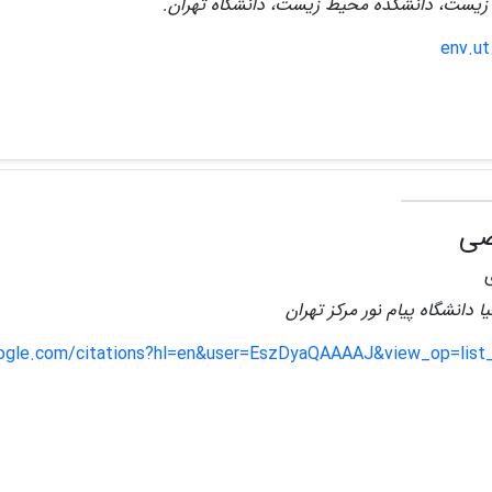
زیست، دانشکده محیط زیست، دانشگاه تهران.
env.ut
صی
 دانشگاه پیام نور مرکز تهران
oogle.com/citations?hl=en&user=EszDyaQAAAAJ&view_op=list