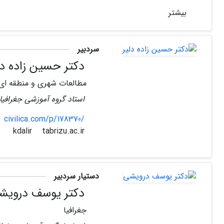
بیشتر
سردبیر
دکتر حسین زاده دل
مطالعات شهری و منطقه ای
استاد گروه آموزشی جغرافیا 
civilica.com/p/178370/
tabrizu.ac.ir
kdalir
دستیار سردبیر
دکتر یوسف درویش
جغرافیا