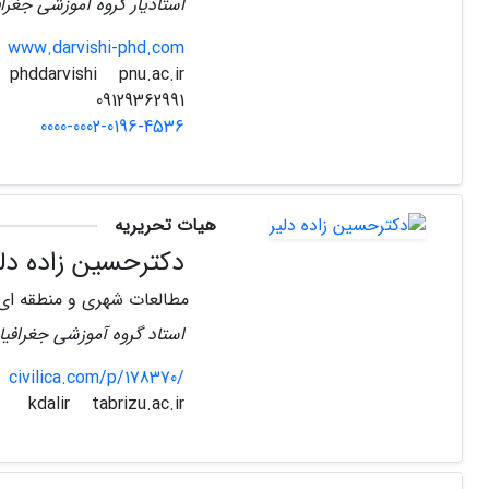
استادیار گروه آموزشی جغرافی
www.darvishi-phd.com
pnu.ac.ir
phddarvishi
09129362991
0000-0002-0196-4536
هیات تحریریه
دکترحسین زاده دلی
مطالعات شهری و منطقه ای
استاد گروه آموزشی جغرافیا 
civilica.com/p/178370/
tabrizu.ac.ir
kdalir