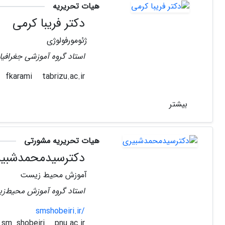
هیات تحریریه
دکتر فریبا کرمی
ژئومورفولوژی
استاد گروه آموزشی جغرافیا 
tabrizu.ac.ir
fkarami
بیشتر
هیات تحریریه مشورتی
دکترسیدمحمدشبی
آموزش محیط زیست
استاد گروه آموزش محیط‌ز
smshobeiri.ir/
pnu.ac.ir
sm_shobeiri