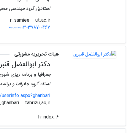
استادیار گروه مهندسی مح
ut.ac.ir
r_samiee
0000-0003-3787-0467
هیات تحریریه مشورتی
دکتر ابوالفضل قنبر
جغرافیا و برنامه ریزی شهری
استاد گروه جغرافیا و برنام
s/userinfo.aspx?ghanbari
tabrizu.ac.ir
a_ghanbari
h-index:
6