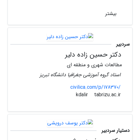
بیشتر
سردبیر
دکتر حسین زاده دلیر
مطالعات شهری و منطقه ای
استاد گروه آموزشی جغرافیا دانشگاه تبریز
civilica.com/p/178370/
tabrizu.ac.ir
kdalir
دستیار سردبیر