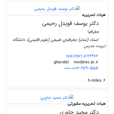
هیات تحریریه
دکتر یوسف قویدل رحیمی
جغرافیا
استاد (تمام) جغرافیای طبیعی (علوم اقلیمی)، دانشگاه
تربیت مدرس
isid.msrt.ir/26476
modares.ac.ir
ghavidel
0000-0003-1929-155X
h-index:
6
هیات تحریریه مشورتی
دکتر مجید جاوری