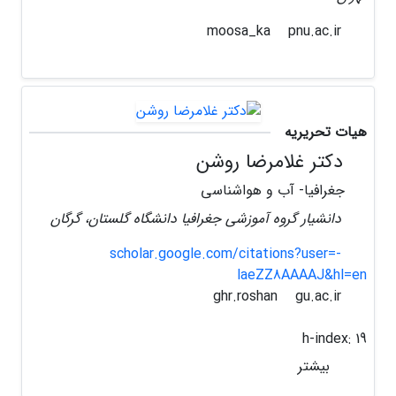
pnu.ac.ir
moosa_ka
هیات تحریریه
دکتر غلامرضا روشن
جغرافیا- آب و هواشناسی
دانشیار گروه آموزشی جغرافیا دانشگاه گلستان، گرگان
scholar.google.com/citations?user=-
laeZZ8AAAAJ&hl=en
gu.ac.ir
ghr.roshan
h-index:
19
بیشتر