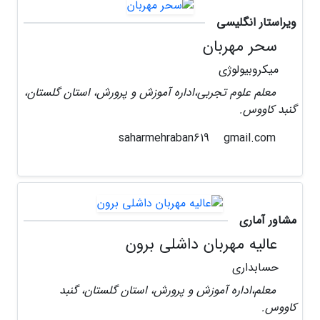
ویراستار انگلیسی
سحر مهربان
میکروبیولوژی
معلم علوم تجربی،اداره آموزش و پرورش، استان گلستان،
گنبد کاووس.
gmail.com
saharmehraban619
مشاور آماری
عالیه مهربان داشلی برون
حسابداری
معلم،اداره آموزش و پرورش، استان گلستان، گنبد
کاووس.