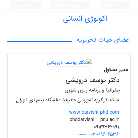
English
ورود به سامانه
ثبت نام
اکولوژی انسانی
اعضای هیات تحریریه
مدیر مسئول
دکتر یوسف درویشی
جغرافیا و برنامه ریزی شهری
استادیار گروه آموزشی جغرافیا دانشگاه پیام نور، تهران
www.darvishi-phd.com
pnu.ac.ir
phddarvishi
09129362991
0000-0002-0196-4536