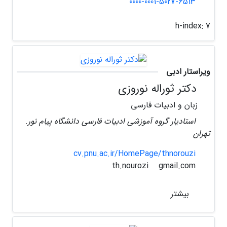
0000-0001-5027-6513
h-index:
7
ویراستار ادبی
دکتر ثوراله نوروزی
زبان و ادبیات فارسی
استادیار گروه آموزشی ادبیات فارسی دانشگاه پیام نور.
تهران
cv.pnu.ac.ir/HomePage/thnorouzi
gmail.com
th.nourozi
بیشتر