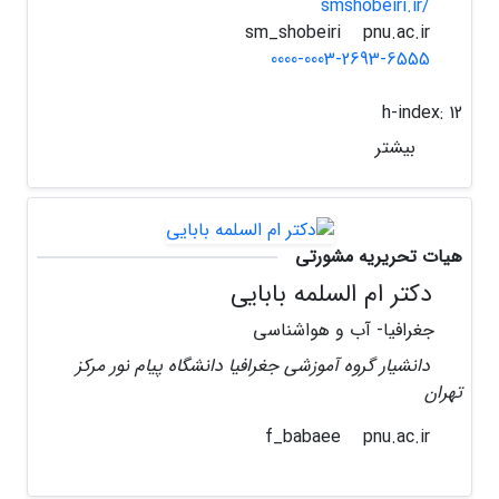
smshobeiri.ir/
pnu.ac.ir
sm_shobeiri
0000-0003-2693-6555
h-index:
12
بیشتر
هیات تحریریه مشورتی
دکتر ام السلمه بابایی
جغرافیا- آب و هواشناسی
دانشیار گروه آموزشی جغرافیا دانشگاه پیام نور مرکز
تهران
pnu.ac.ir
f_babaee