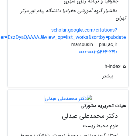
جغرافیا و برنامه ریزی شهری
دانشیار گروه آموزشی جغرافیا دانشگاه پیام نور مرکز
تهران
scholar.google.com/citations?
ser=EszDyaQAAAAJ&view_op=list_works&sortby=pubdate
pnu.ac.ir
marsousin
0000-0001-5464-2410
h-index:
5
بیشتر
هیات تحریریه مشورتی
دکتر محمدعلی عبدلی
علوم محیط زیست
استاد گروه مهندسی محیط زیست، دانشکده محیط