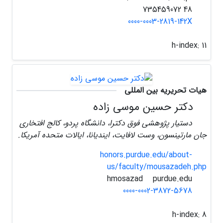
48 735459072
0000-0003-2819-142X
h-index:
11
هیات تحریریه بین المللی
دکتر حسین موسی زاده
دستیار پژوهشی فوق دکترا، دانشگاه پردو، کالج افتخاری
جان مارتینسون، وست لافایت، ایندیانا، ایالات متحده آمریکا.
honors.purdue.edu/about-
us/faculty/mousazadeh.php
purdue.edu
hmosazad
0000-0002-3872-5678
h-index:
8