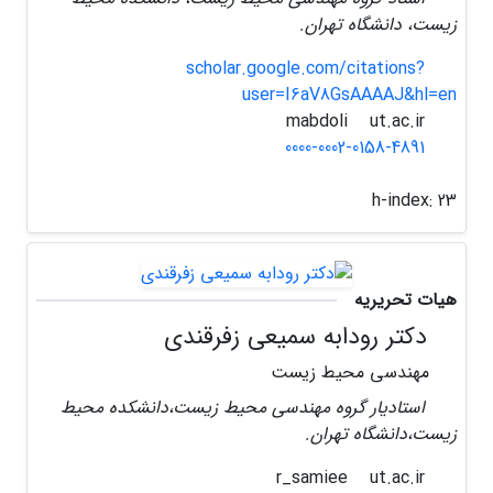
زیست، دانشگاه تهران.
scholar.google.com/citations?
user=I6aV8GsAAAAJ&hl=en
ut.ac.ir
mabdoli
0000-0002-0158-4891
h-index:
23
هیات تحریریه
دکتر رودابه سمیعی زفرقندی
مهندسی محیط زیست
استادیار گروه مهندسی محیط زیست،دانشکده محیط
زیست،دانشگاه تهران.
ut.ac.ir
r_samiee