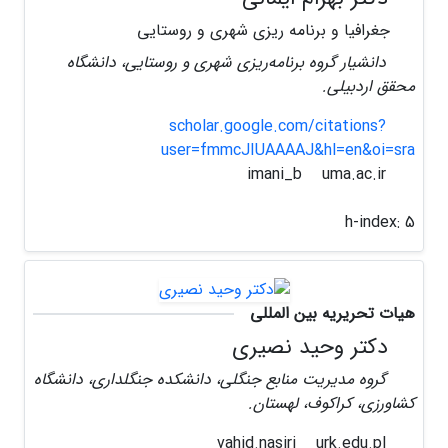
جغرافیا و برنامه ریزی شهری و روستایی
دانشیار گروه برنامه‌ریزی شهری و روستایی، دانشگاه
محقق اردبیلی.
scholar.google.com/citations?
user=fmmcJIUAAAAJ&hl=en&oi=sra
uma.ac.ir
imani_b
h-index:
5
هیات تحریریه بین المللی
دکتر وحید نصیری
گروه مدیریت منابع جنگلی، دانشکده جنگلداری، دانشگاه
کشاورزی، کراکوف، لهستان.
urk.edu.pl
vahid.nasiri