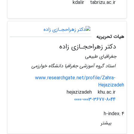
tabrizu.ac.ir
kdalir
هیات تحریریه
دکتر زهراحجـازی زاده
جغرافیای طبیعی
استاد گروه آموزشی جغرافیا دانشگاه خوارزمی
www.researchgate.net/profile/Zahra-
Hejazizadeh
khu.ac.ir
hejazizadeh
0000-0003-3677-8044
h-index:
4
بیشتر