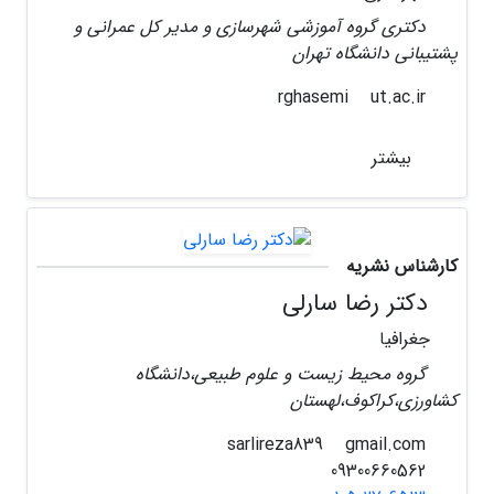
دکتری گروه آموزشی شهرسازی و مدیر کل عمرانی و
پشتیبانی دانشگاه تهران
ut.ac.ir
rghasemi
بیشتر
کارشناس نشریه
دکتر رضا سارلی
جغرافیا
گروه محیط زیست و علوم طبیعی،دانشگاه
کشاورزی،کراکوف،لهستان
gmail.com
sarlireza839
09300660562