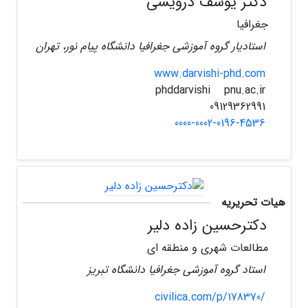
دکتر یوسف درویشی
جغرافیا
استادیار گروه آموزشی جغرافیا دانشگاه پیام نور، تهران
www.darvishi-phd.com
pnu.ac.ir
phddarvishi
09129362991
0000-0002-0196-4536
هیات تحریریه
دکترحسین زاده دلیر
مطالعات شهری و منطقه ای
استاد گروه آموزشی جغرافیا دانشگاه تبریز
civilica.com/p/178370/