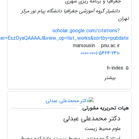
جغرافیا و برنامه ریزی شهری
دانشیار گروه آموزشی جغرافیا دانشگاه پیام نور مرکز
تهران
scholar.google.com/citations?
ser=EszDyaQAAAAJ&view_op=list_works&sortby=pubdate
pnu.ac.ir
marsousin
0000-0001-5464-2410
h-index:
5
بیشتر
هیات تحریریه مشورتی
دکتر محمدعلی عبدلی
علوم محیط زیست
استاد گروه مهندسی محیط زیست، دانشکده محیط