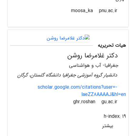
pnu.ac.ir
moosa_ka
هیات تحریریه
دکتر غلامرضا روشن
جغرافیا- آب و هواشناسی
دانشیار گروه آموزشی جغرافیا دانشگاه گلستان، گرگان
scholar.google.com/citations?user=-
laeZZ8AAAAJ&hl=en
gu.ac.ir
ghr.roshan
h-index:
19
بیشتر