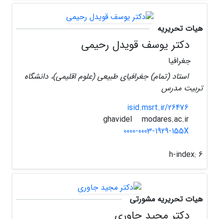
هیات تحریریه
دکتر یوسف قویدل رحیمی
جغرافیا
استاد (تمام) جغرافیای طبیعی (علوم اقلیمی)، دانشگاه
تربیت مدرس
isid.msrt.ir/26476
modares.ac.ir
ghavidel
0000-0003-1929-155X
h-index:
6
هیات تحریریه مشورتی
دکتر مجید جاوری