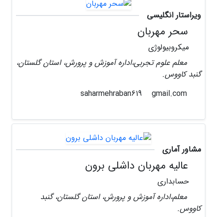
ویراستار انگلیسی
سحر مهربان
میکروبیولوژی
معلم علوم تجربی،اداره آموزش و پرورش، استان گلستان،
گنبد کاووس.
gmail.com
saharmehraban619
مشاور آماری
عالیه مهربان داشلی برون
حسابداری
معلم،اداره آموزش و پرورش، استان گلستان، گنبد
کاووس.