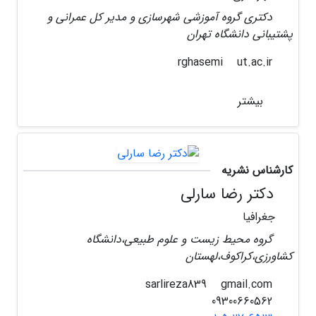
دکتری گروه آموزشی شهرسازی و مدیر کل عمرانی و
پشتیبانی دانشگاه تهران
ut.ac.ir
rghasemi
بیشتر
کارشناس نشریه
دکتر رضا سارلی
جغرافیا
گروه محیط زیست و علوم طبیعی،دانشگاه
کشاورزی،کراکوف،لهستان
gmail.com
sarlireza839
09300660562