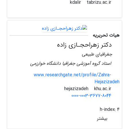
tabrizu.ac.ir
kdalir
هیات تحریریه
دکتر زهراحجـازی زاده
جغرافیای طبیعی
استاد گروه آموزشی جغرافیا دانشگاه خوارزمی
www.researchgate.net/profile/Zahra-
Hejazizadeh
khu.ac.ir
hejazizadeh
0000-0003-3677-8044
h-index:
4
بیشتر