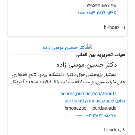
48 735459072
0000-0003-2819-142X
h-index:
11
هیات تحریریه بین المللی
دکتر حسین موسی زاده
دستیار پژوهشی فوق دکترا، دانشگاه پردو، کالج افتخاری
جان مارتینسون، وست لافایت، ایندیانا، ایالات متحده آمریکا.
honors.purdue.edu/about-
us/faculty/mousazadeh.php
purdue.edu
hmosazad
0000-0002-3872-5678
h-index:
8