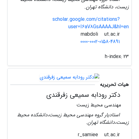
زیست، دانشگاه تهران.
scholar.google.com/citations?
user=I6aV8GsAAAAJ&hl=en
ut.ac.ir
mabdoli
0000-0002-0158-4891
h-index:
23
هیات تحریریه
دکتر رودابه سمیعی زفرقندی
مهندسی محیط زیست
استادیار گروه مهندسی محیط زیست،دانشکده محیط
زیست،دانشگاه تهران.
ut.ac.ir
r_samiee