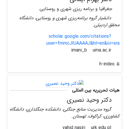
جغرافیا و برنامه ریزی شهری و روستایی
دانشیار گروه برنامه‌ریزی شهری و روستایی، دانشگاه
محقق اردبیلی.
scholar.google.com/citations?
user=fmmcJIUAAAAJ&hl=en&oi=sra
uma.ac.ir
imani_b
h-index:
5
هیات تحریریه بین المللی
دکتر وحید نصیری
گروه مدیریت منابع جنگلی، دانشکده جنگلداری، دانشگاه
کشاورزی، کراکوف، لهستان.
urk.edu.pl
vahid.nasiri