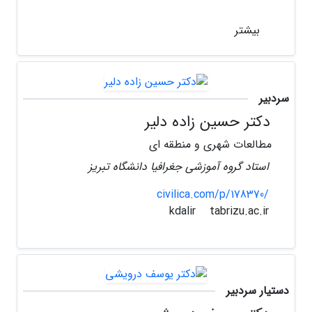
بیشتر
سردبیر
دکتر حسین زاده دلیر
مطالعات شهری و منطقه ای
استاد گروه آموزشی جغرافیا دانشگاه تبریز
civilica.com/p/178370/
tabrizu.ac.ir
kdalir
دستیار سردبیر