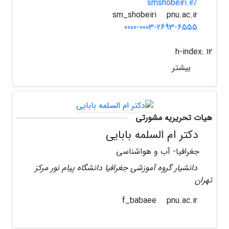
smshobeiri.ir/
pnu.ac.ir
sm_shobeiri
0000-0003-2693-6555
h-index:
12
بیشتر
هیات تحریریه مشورتی
دکتر ام السلمه بابایی
جغرافیا- آب و هواشناسی
دانشیار گروه آموزشی جغرافیا دانشگاه پیام نور مرکز
تهران
pnu.ac.ir
f_babaee