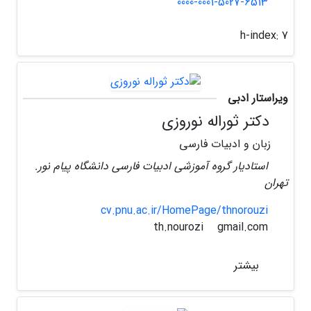
0000-0001-5027-6513
h-index:
7
ویراستار ادبی
دکتر ثوراله نوروزی
زبان و ادبیات فارسی
استادیار گروه آموزشی ادبیات فارسی دانشگاه پیام نور.
تهران
cv.pnu.ac.ir/HomePage/thnorouzi
gmail.com
th.nourozi
بیشتر