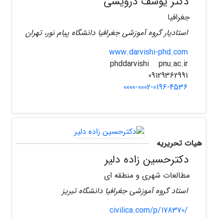
دکتر یوسف درویشی
جغرافیا
استادیار گروه آموزشی جغرافیا دانشگاه پیام نور، تهران
www.darvishi-phd.com
pnu.ac.ir
phddarvishi
09129362991
0000-0002-0196-4536
هیات تحریریه
دکترحسین زاده دلیر
مطالعات شهری و منطقه ای
استاد گروه آموزشی جغرافیا دانشگاه تبریز
civilica.com/p/178370/