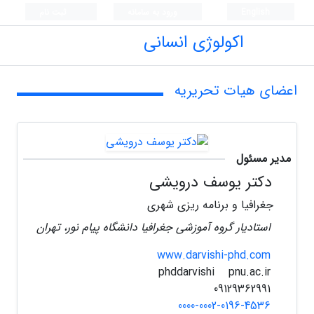
English
ورود به سامانه
ثبت نام
اکولوژی انسانی
اعضای هیات تحریریه
مدیر مسئول
دکتر یوسف درویشی
جغرافیا و برنامه ریزی شهری
استادیار گروه آموزشی جغرافیا دانشگاه پیام نور، تهران
www.darvishi-phd.com
pnu.ac.ir
phddarvishi
09129362991
0000-0002-0196-4536