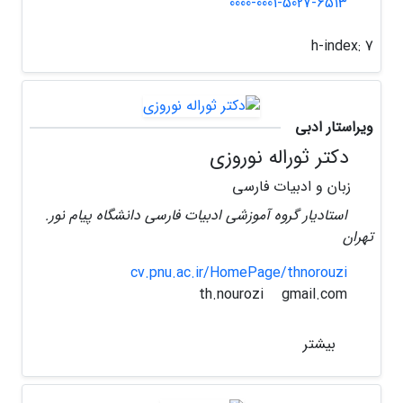
0000-0001-5027-6513
h-index:
7
ویراستار ادبی
دکتر ثوراله نوروزی
زبان و ادبیات فارسی
استادیار گروه آموزشی ادبیات فارسی دانشگاه پیام نور.
تهران
cv.pnu.ac.ir/HomePage/thnorouzi
gmail.com
th.nourozi
بیشتر