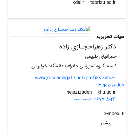
tabrizu.ac.ir
kdalir
هیات تحریریه
دکتر زهراحجـازی زاده
جغرافیای طبیعی
استاد گروه آموزشی جغرافیا دانشگاه خوارزمی
www.researchgate.net/profile/Zahra-
Hejazizadeh
khu.ac.ir
hejazizadeh
0000-0003-3677-8044
h-index:
4
بیشتر