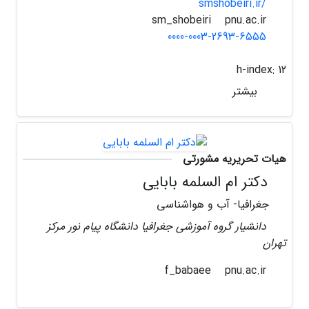
smshobeiri.ir/
pnu.ac.ir
sm_shobeiri
0000-0003-2693-6555
h-index:
12
بیشتر
هیات تحریریه مشورتی
دکتر ام السلمه بابایی
جغرافیا- آب و هواشناسی
دانشیار گروه آموزشی جغرافیا دانشگاه پیام نور مرکز
تهران
pnu.ac.ir
f_babaee