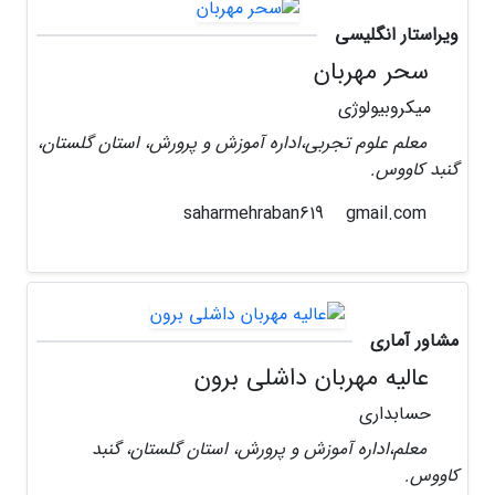
ویراستار انگلیسی
سحر مهربان
میکروبیولوژی
معلم علوم تجربی،اداره آموزش و پرورش، استان گلستان،
گنبد کاووس.
gmail.com
saharmehraban619
مشاور آماری
عالیه مهربان داشلی برون
حسابداری
معلم،اداره آموزش و پرورش، استان گلستان، گنبد
کاووس.