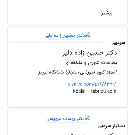
بیشتر
سردبیر
دکتر حسین زاده دلیر
مطالعات شهری و منطقه ای
استاد گروه آموزشی جغرافیا دانشگاه تبریز
civilica.com/p/178370/
tabrizu.ac.ir
kdalir
دستیار سردبیر