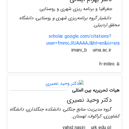
جغرافیا و برنامه ریزی شهری و روستایی
دانشیار گروه برنامه‌ریزی شهری و روستایی، دانشگاه
محقق اردبیلی.
scholar.google.com/citations?
user=fmmcJIUAAAAJ&hl=en&oi=sra
uma.ac.ir
imani_b
h-index:
5
هیات تحریریه بین المللی
دکتر وحید نصیری
گروه مدیریت منابع جنگلی، دانشکده جنگلداری، دانشگاه
کشاورزی، کراکوف، لهستان.
urk.edu.pl
vahid.nasiri