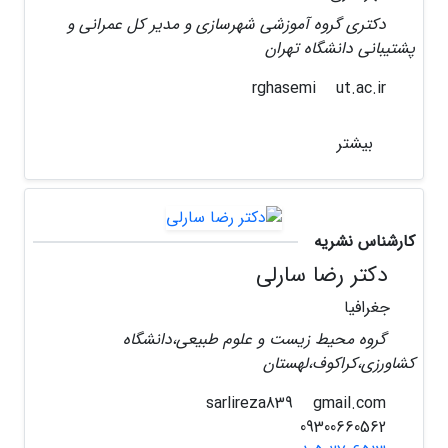
دکتری گروه آموزشی شهرسازی و مدیر کل عمرانی و
پشتیبانی دانشگاه تهران
ut.ac.ir
rghasemi
بیشتر
کارشناس نشریه
دکتر رضا سارلی
جغرافیا
گروه محیط زیست و علوم طبیعی،دانشگاه
کشاورزی،کراکوف،لهستان
gmail.com
sarlireza839
09300660562