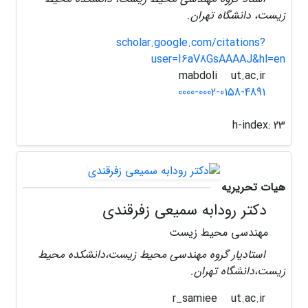
زیست، دانشگاه تهران.
scholar.google.com/citations?
user=I6aV8GsAAAAJ&hl=en
ut.ac.ir
mabdoli
0000-0002-0158-4891
h-index:
23
هیات تحریریه
دکتر رودابه سمیعی زفرقندی
مهندسی محیط زیست
استادیار گروه مهندسی محیط زیست،دانشکده محیط
زیست،دانشگاه تهران.
ut.ac.ir
r_samiee