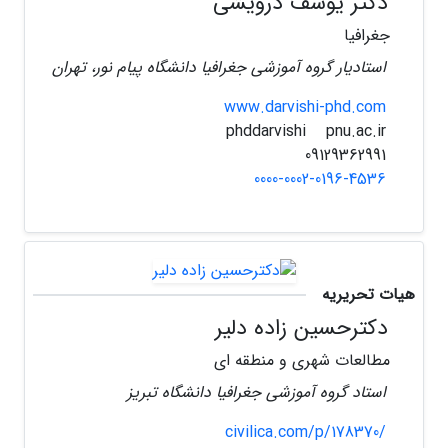
دکتر یوسف درویشی
جغرافیا
استادیار گروه آموزشی جغرافیا دانشگاه پیام نور، تهران
www.darvishi-phd.com
pnu.ac.ir
phddarvishi
09129362991
0000-0002-0196-4536
هیات تحریریه
دکترحسین زاده دلیر
مطالعات شهری و منطقه ای
استاد گروه آموزشی جغرافیا دانشگاه تبریز
civilica.com/p/178370/