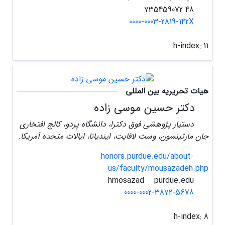
48 735459072
0000-0003-2819-142X
h-index:
11
هیات تحریریه بین المللی
دکتر حسین موسی زاده
دستیار پژوهشی فوق دکترا، دانشگاه پردو، کالج افتخاری
جان مارتینسون، وست لافایت، ایندیانا، ایالات متحده آمریکا.
honors.purdue.edu/about-
us/faculty/mousazadeh.php
purdue.edu
hmosazad
0000-0002-3872-5678
h-index:
8