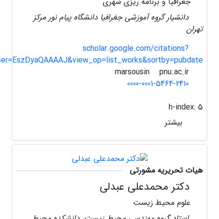
جغرافیا و برنامه ریزی شهری
دانشیار گروه آموزشی جغرافیا دانشگاه پیام نور مرکز
تهران
scholar.google.com/citations?
ser=EszDyaQAAAAJ&view_op=list_works&sortby=pubdate
pnu.ac.ir
marsousin
0000-0001-5464-2410
h-index:
5
بیشتر
هیات تحریریه مشورتی
دکتر محمدعلی عبدلی
علوم محیط زیست
استاد گروه مهندسی محیط زیست، دانشکده محیط