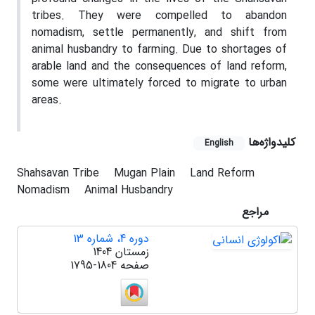
tribes. They were compelled to abandon
nomadism, settle permanently, and shift from
animal husbandry to farming. Due to shortages of
arable land and the consequences of land reform,
some were ultimately forced to migrate to urban
areas.
کلیدواژه‌ها
English
Shahsavan Tribe
Mugan Plain
Land Reform
Nomadism
Animal Husbandry
مراجع
دوره 4، شماره 13
زمستان 1404
صفحه
1795-1804