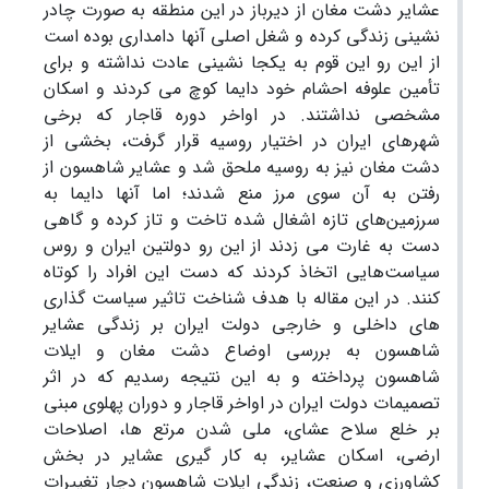
عشایر دشت مغان از دیرباز در این منطقه به صورت چادر
نشینی زندگی کرده و شغل اصلی آنها دامداری بوده است
از این رو این قوم به یکجا نشینی عادت نداشته و برای
تأمین علوفه احشام خود دایما کوچ می کردند و اسکان
مشخصی نداشتند. در اواخر دوره قاجار که برخی
شهرهای ایران در اختیار روسیه قرار گرفت، بخشی از
دشت مغان نیز به روسیه ملحق شد و عشایر شاهسون از
رفتن به آن سوی مرز منع شدند؛ اما آنها دایما به
سرزمین‌های تازه اشغال شده تاخت و تاز کرده و گاهی
دست به غارت می زدند از این رو دولتین ایران و روس
سیاست‌هایی اتخاذ کردند که دست این افراد را کوتاه
کنند. در این مقاله با هدف شناخت تاثیر سیاست گذاری
های داخلی و خارجی دولت ایران بر زندگی عشایر
شاهسون به بررسی اوضاع دشت مغان و ایلات
شاهسون پرداخته و به این نتیجه رسدیم که در اثر
تصمیمات دولت ایران در اواخر قاجار و دوران پهلوی مبنی
بر خلع سلاح عشای، ملی شدن مرتع ها، اصلاحات
ارضی، اسکان عشایر، به کار گیری عشایر در بخش
کشاورزی و صنعت، زندگی ایلات شاهسون دچار تغییرات