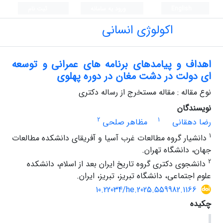
English
ورود به سامانه
ثبت نام
اکولوژی انسانی
اهداف و پیامدهای برنامه های عمرانی و توسعه
ای دولت در دشت مغان در دوره پهلوی
نوع مقاله : مقاله مستخرج از رساله دکتری
نویسندگان
2
1
رضا دهقانی
مظاهر صلحی
1
دانشیار گروه مطالعات غرب آسیا و آفریقای دانشکده مطالعات
جهان، دانشگاه تهران.
2
دانشجوی دکتری گروه تاریخ ایران بعد از اسلام، دانشکده
علوم اجتماعی، دانشگاه تبریز، تبریز، ایران.
10.22034/he.2025.559982.1166
چکیده