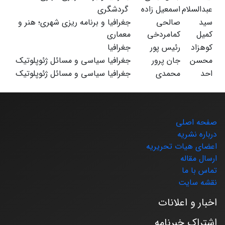
عبدالسلام
اسمعیل زاده
گردشگری
سید
صالحی
جغرافیا و برنامه ریزی شهری؛ هنر و
کمیل
کمامردخی
معماری
کوهزاد
رئیس پور
جغرافیا
محسن
جان پرور
جغرافیا سیاسی و مسائل ژئوپلوتیک
احد
محمدی
جغرافیا سیاسی و مسائل ژئوپلوتیک
صفحه اصلی
درباره نشریه
اعضای هیات تحریریه
ارسال مقاله
تماس با ما
نقشه سایت
اخبار و اعلانات
اشتراک خبرنامه