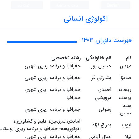
English
ورود به سامانه
ثبت نام
اکولوژی انسانی
فهرست داوران-1403
نام
نام خانوادگی
رشته تخصصی
مهدی
حسین پور
جغرافیا و برنامه ریزی شهری
صادق
بشارتی فر
جغرافیا و برنامه ریزی شهری
ریحانه
احمدی
جغرافیا و برنامه ریزی شهری
یوسف
درویشی
جغرافیا
سید
رسولی
جغرافیا و برنامه ریزی شهری
حسن
آمایش سرزمین؛ اقلیم و کشاورزی؛
ایوب
بدراق نژاد
اکوتوریسم؛ جغرافیا و برنامه ریزی روستای
لیلا
جلال آبادی
جغرافیا و برنامه ریزی شهری