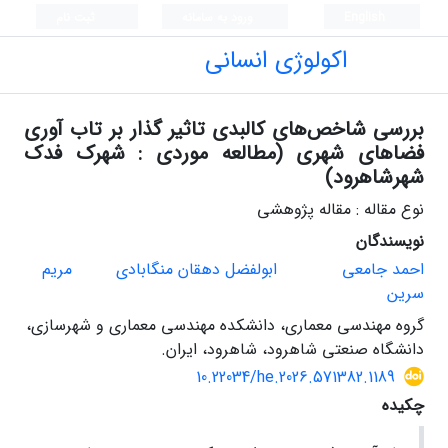
English
ورود به سامانه
ثبت نام
اکولوژی انسانی
بررسی شاخص‌های کالبدی تاثیر گذار بر تاب آوری
فضاهای شهری (مطالعه موردی : شهرک فدک
شهرشاهرود)
نوع مقاله : مقاله پژوهشی
نویسندگان
احمد جامعی
ابولفضل دهقان منگابادی
مریم
سرین
گروه مهندسی معماری، دانشکده مهندسی معماری و شهرسازی،
دانشگاه صنعتی شاهرود، شاهرود، ایران.
10.22034/he.2026.571382.1189
چکیده