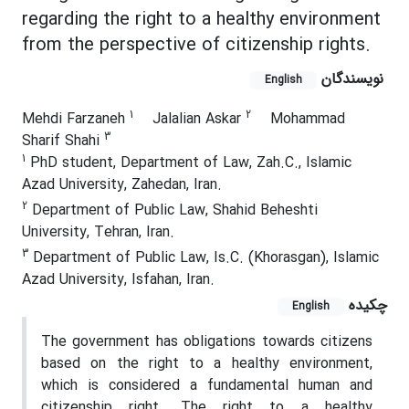
regarding the right to a healthy environment
from the perspective of citizenship rights.
نویسندگان
English
1
2
Mehdi Farzaneh
Jalalian Askar
Mohammad
3
Sharif Shahi
1
PhD student, Department of Law, Zah.C., Islamic
Azad University, Zahedan, Iran.
2
Department of Public Law, Shahid Beheshti
University, Tehran, Iran.
3
Department of Public Law, Is.C. (Khorasgan), Islamic
Azad University, Isfahan, Iran.
چکیده
English
The government has obligations towards citizens
based on the right to a healthy environment,
which is considered a fundamental human and
citizenship right. The right to a healthy