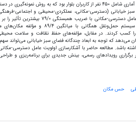
پرسشنامه محقق‌ساخته و مشاهده میدانی انجام گرفت. جامعه آماری شامل ۴۵۰ نفر از کاربران بلوار بود که به روش نم
ی سبز خیابانی (دسترسی-مکانی، عملکردی-محیطی و اجتماعی-فرهنگی
منظر شهری رابطه مثبت و معناداری وجود دارد. به طوری که عامل دسترسی-مکانی با ضریب
شهری داشت. در میان مؤلفه‌های مختلف، مؤلفه ارتباط با سیستم حمل‌ونقل همگانی با 
ترتیب بالاترین امتیازات را کسب کردند. در مقابل، مؤلفه‌های حفظ نظافت و سلامت مح
می‌دهد که توجه به ابعاد چندگانه فضای سبز خیابانی می‌تواند سهم ب
اشته باشد. مطالعه حاضر با آشکارسازی اولویت عامل دسترسی-مکان
رگزاری رویدادهای رسمی، بینش جدیدی برای برنامه‌ریزی و طراحی
طی
حس مکان