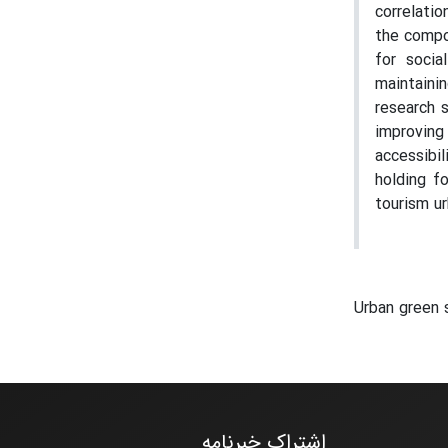
correlati
the compo
for socia
maintaini
research 
improving
accessibi
holding f
tourism u
Urban green
اشتراک خبرنامه