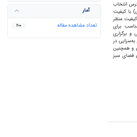
ونه‌گیری در دسترس انتخاب
آمار
) با کیفیت
 همبستگی 79/0 بیشترین تأثیر را بر کیفیت منظر
تعداد مشاهده مقاله
میانگین 89/4 و مؤلفه مکان‌های مناسب برای
200
یطی و برگزاری
ه‌سزایی در
ی و همچنین
 فضای سبز