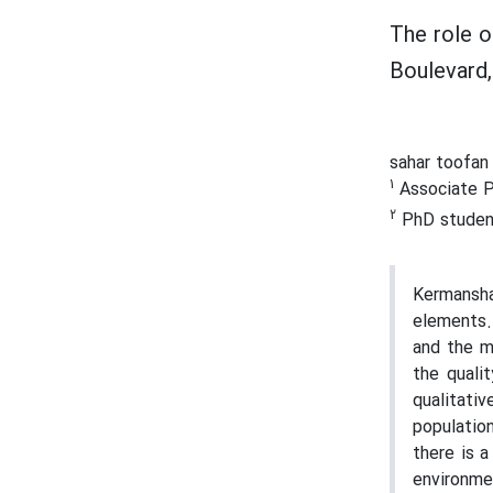
The role o
Boulevard
sahar toofa
1
Associate Pr
2
PhD student,
Kermansha
elements. 
and the m
the quali
qualitati
populatio
there is a
environme