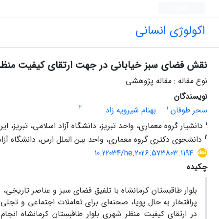
English
اکولوژی انسانی
نقش فضای سبز خیابانی در جهت ارتقای کیفیت منظر ش
نوع مقاله : مقاله پژوهشی
نویسندگان
2
1
سحر طوفان
بهنام شیرویه زاد
1
دانشیار گروه معماری، واحد تبریز، دانشگاه آزاد اسلامی، تبریز، ایرا
2
دانشجوی دکتری گروه معماری، واحد بین الملل ارس، دانشگاه آزاد ا
10.22034/he.2026.573803.1194
چکیده
بلوار طاقبستان کرمانشاه با تلفیق فضای سبز و عناصر تاریخی،
پرافتخار به حال پویا، صحنه‌ای برای تعاملات اجتماعی و ت
در ارتقای کیفیت منظر شهری بلوار طاقبستان کرمانشاه انجام