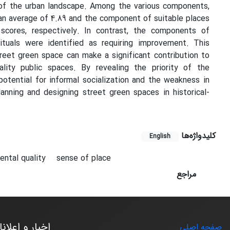
y of the urban landscape. Among the various components,
an average of 4.89 and the component of suitable places
 scores, respectively. In contrast, the components of
ituals were identified as requiring improvement. This
reet green space can make a significant contribution to
lity public spaces. By revealing the priority of the
potential for informal socialization and the weakness in
anning and designing street green spaces in historical-
کلیدواژه‌ها
English
ental quality
sense of place
مراجع
اخبار و اعلان
صفحه اصلی