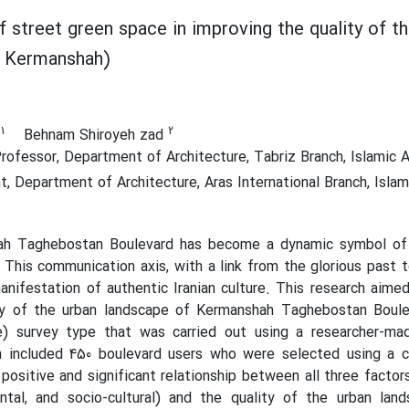
f street green space in improving the quality of 
, Kermanshah)
1
2
n
Behnam Shiroyeh zad
ofessor, Department of Architecture, Tabriz Branch, Islamic Az
 Department of Architecture, Aras International Branch, Islami
h Taghebostan Boulevard has become a dynamic symbol of ur
This communication axis, with a link from the glorious past t
anifestation of authentic Iranian culture. This research aime
ty of the urban landscape of Kermanshah Taghebostan Boule
ve) survey type that was carried out using a researcher-mad
n included 450 boulevard users who were selected using a 
 positive and significant relationship between all three factors
ntal, and socio-cultural) and the quality of the urban land