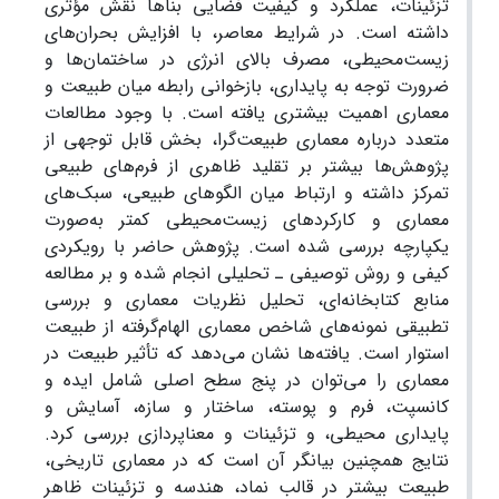
تزئینات، عملکرد و کیفیت فضایی بناها نقش مؤثری
داشته است. در شرایط معاصر، با افزایش بحران‌های
زیست‌محیطی، مصرف بالای انرژی در ساختمان‌ها و
ضرورت توجه به پایداری، بازخوانی رابطه میان طبیعت و
معماری اهمیت بیشتری یافته است. با وجود مطالعات
متعدد درباره معماری طبیعت‌گرا، بخش قابل توجهی از
پژوهش‌ها بیشتر بر تقلید ظاهری از فرم‌های طبیعی
تمرکز داشته و ارتباط میان الگوهای طبیعی، سبک‌های
معماری و کارکردهای زیست‌محیطی کمتر به‌صورت
یکپارچه بررسی شده است. پژوهش حاضر با رویکردی
کیفی و روش توصیفی ـ تحلیلی انجام شده و بر مطالعه
منابع کتابخانه‌ای، تحلیل نظریات معماری و بررسی
تطبیقی نمونه‌های شاخص معماری الهام‌گرفته از طبیعت
استوار است. یافته‌ها نشان می‌دهد که تأثیر طبیعت در
معماری را می‌توان در پنج سطح اصلی شامل ایده و
کانسپت، فرم و پوسته، ساختار و سازه، آسایش و
پایداری محیطی، و تزئینات و معناپردازی بررسی کرد.
نتایج همچنین بیانگر آن است که در معماری تاریخی،
طبیعت بیشتر در قالب نماد، هندسه و تزئینات ظاهر