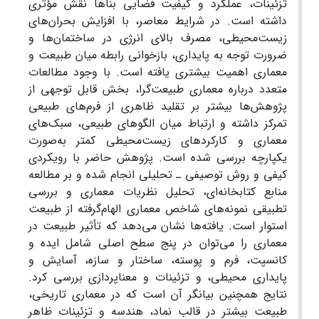
تزئینات، عملکرد و کیفیت فضایی بناها نقش مؤثری
داشته است. در شرایط معاصر، با افزایش بحران‌های
زیست‌محیطی، مصرف بالای انرژی در ساختمان‌ها و
ضرورت توجه به پایداری، بازخوانی رابطه میان طبیعت و
معماری اهمیت بیشتری یافته است. با وجود مطالعات
متعدد درباره معماری طبیعت‌گرا، بخش قابل توجهی از
پژوهش‌ها بیشتر بر تقلید ظاهری از فرم‌های طبیعی
تمرکز داشته و ارتباط میان الگوهای طبیعی، سبک‌های
معماری و کارکردهای زیست‌محیطی کمتر به‌صورت
یکپارچه بررسی شده است. پژوهش حاضر با رویکردی
کیفی و روش توصیفی ـ تحلیلی انجام شده و بر مطالعه
منابع کتابخانه‌ای، تحلیل نظریات معماری و بررسی
تطبیقی نمونه‌های شاخص معماری الهام‌گرفته از طبیعت
استوار است. یافته‌ها نشان می‌دهد که تأثیر طبیعت در
معماری را می‌توان در پنج سطح اصلی شامل ایده و
کانسپت، فرم و پوسته، ساختار و سازه، آسایش و
پایداری محیطی، و تزئینات و معناپردازی بررسی کرد.
نتایج همچنین بیانگر آن است که در معماری تاریخی،
طبیعت بیشتر در قالب نماد، هندسه و تزئینات ظاهر