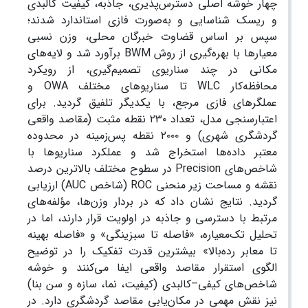
چهار خوشه اصلی دسترس‌پذیری، جاذبه، کیفیت کالبدی
و ریسک شناسایی و به‌صورت فازی استاندارد شدند؛
سپس بر اساس قضاوت خبرگان محلی، وزن نسبی
معیارها با بهره‌گیری از روش BWM برآورد شد و لایه‌های
مکانی در چند سناریوی تصمیم‌گیری، از رویکرد
محافظه‌کار WLC تا سناریوهای مختلف OWA و
عملگرهای فازی مرجع، با یکدیگر تلفیق گردید. برای
اعتبارسنجی مدل، تعداد ۲۳۰ نقطه مثبت (مقاصد واقعی
گردشگری شهری) و ۲۰۰۰ نقطه پس‌زمینه در محدوده
معتبر داده‌ها استخراج شد و عملکرد سناریوها با
شاخص‌های Precision در سطوح مختلف بالاترین درصد
نقشه و مساحت زیر منحنی ROC (شاخص AUC) ارزیابی
گردید. نتایج نشان داد که در بردار وزن‌ها، مؤلفه‌های
مرتبط با دسترسی و جاذبه در اولویت قرار دارند، اما در
تحلیل تک‌معیاره، «فاصله تا سبزینگی» و «فاصله بهینه
تا معابر رده‌بالا» بیشترین قدرت تفکیک را در توضیح
الگوی استقرار مقاصد واقعی ایفا می‌کنند و خوشه
شاخص‌های کیفی–کالبدی (کیفیت، نما، سازه و سن بنا)
نیز نقش مهمی در مکان‌یابی مقاصد گردشگری دارد. در