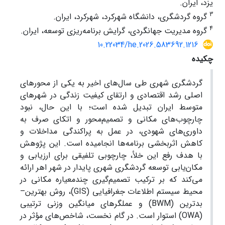
یزد، ایران.
3
گروه گردشگری، دانشگاه شهرکرد، شهرکرد، ایران.
4
گروه مدیریت جهانگردی، گرایش برنامه‌ریزی توسعه، ایران.
10.22034/he.2026.583692.1216
چکیده
گردشگری شهری طی سال‌های اخیر به یکی از محورهای
اصلی رشد اقتصادی و ارتقای کیفیت زندگی در شهرهای
متوسط ایران تبدیل شده است؛ با این حال، نبود
چارچوب‌های مکانی و تصمیم‌محور و اتکای صرف به
داوری‌های شهودی، در عمل به پراکندگی مداخلات و
کاهش اثربخشی برنامه‌ها انجامیده است. این پژوهش
با هدف رفع این خلأ، چارچوبی تلفیقی برای ارزیابی و
مکان‌یابی توسعه گردشگری شهری پایدار در شهر اهر ارائه
می‌کند که بر ترکیب تصمیم‌گیری چندمعیاره مکانی در
محیط سیستم اطلاعات جغرافیایی (GIS)، روش بهترین–
بدترین (BWM) و عملگرهای میانگین وزنی ترتیبی
(OWA) استوار است. در گام نخست، شاخص‌های مؤثر در