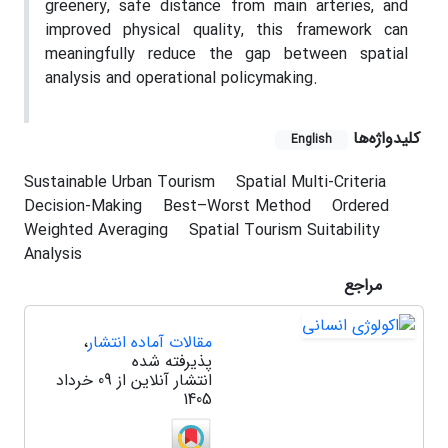
greenery, safe distance from main arteries, and
improved physical quality, this framework can
meaningfully reduce the gap between spatial
analysis and operational policymaking.
کلیدواژه‌ها
English
Sustainable Urban Tourism
Spatial Multi-Criteria
Decision-Making
Best–Worst Method
Ordered
Weighted Averaging
Spatial Tourism Suitability
Analysis
مراجع
مقالات آماده انتشار
،
پذیرفته شده
انتشار آنلاین از 09 خرداد
1405