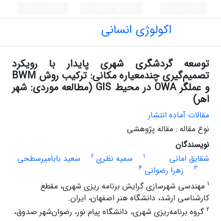
English
ورود به سامانه
ثبت نام
اکولوژی انسانی
توسعه گردشگری شهری پایدار با رویکرد
تصمیم‌گیری چندمعیاره مکانی: ترکیب روش BWM
و عملگر OWA در محیط GIS (مطالعه موردی: شهر
اهر)
مقالات آماده انتشار
نوع مقاله : مقاله پژوهشی
نویسندگان
2
1
شقایق امانی
سمیه نظری
سعید بابامیرسطحی
4
3
زهرا رضوانی
1
مهندسی شهرسازی گرایش برنامه ریزی شهری، مقطع
کارشناسی ارشد، دانشگاه هنر اصفهان، ایران.
2
گروه برنامه‌ریزی شهری، دانشگاه پیام نور، رضوان‌شهر صدوق،