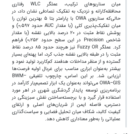
میان سناریوهای ترکیب، عملگر WLC رفتاری
محافظه‌کارانه و نزدیک به تفکیک تصادفی نشان داد، در
حالی‌که سناریوی OWA با پارامتر بتا ۵ بهترین توازن را
میان تفکیک‌پذیری کلی (با مقدار AUC حدود ۰٫۵۹۷) و
پوشش نقاط مثبت در ۲۰ درصد بالایی نقشه (با مقدار
شاخص Precision در این سطح حدود ۰٫۲۵۲) فراهم
کرد. عملگر Fuzzy OR نیز هرچند حدود ۸۵ درصد نقاط
مثبت را در طبقه بالایی نقشه جذب کرد، اما پهنه‌ای بسیار
گسترده و از منظر مداخلات هدفمند کم‌کاربرد تولید نمود و
بیشتر به‌عنوان ابزاری مناسب برای غربال اولیه فرصت‌ها
ارزیابی شد. بر این اساس، چارچوب تلفیقی BWM–
OWA–GIS می‌تواند به‌عنوان یک ابزار تصمیم‌یار کارآمد در
برنامه‌ریزی توسعه پایدار گردشگری شهری در اهر مورد
استفاده قرار گیرد و با برجسته‌ساختن نقش سبزینگی در
دسترس، فاصله ایمن از شریان‌های اصلی و ارتقای
کیفیت کالبد، شکاف میان تحلیل فضایی و سیاست‌گذاری
عملیاتی را به‌طور معناداری کاهش دهد.