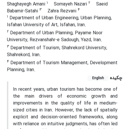
1
2
Shaghayegh Amani
Somayeh Nazari
Saeid
3
4
Babamir-Satahi
Zahra Rezvani
1
Department of Urban Engineering, Urban Planning,
Isfahan University of Art, Isfahan, Iran.
2
Department of Urban Planning, Payame Noor
University, Rezvanshahr-e Sadough, Yazd, Iran.
3
Department of Tourism, Shahrekord University,
Shahrekord, Iran.
4
Department of Tourism Management, Development
Planning, Iran.
چکیده
English
In recent years, urban tourism has become one of
the main drivers of economic growth and
improvements in the quality of life in medium-
sized cities in Iran. However, the lack of spatially
explicit and decision-oriented frameworks, along
with reliance on intuitive judgments, has often led