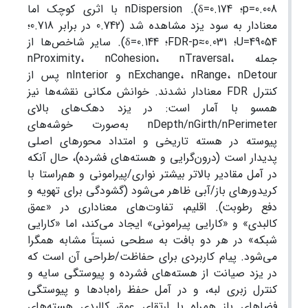
p=0.008؛ δ=0.174). nDispersion با اثری کوچک اما
معنادار به سود یزد مشاهده شد (0.742 در برابر 0.718؛
U=49054؛ FDR-p≈0.031؛ δ=0.144). سایر شاخص‌ها از
جمله nProximity، nCohesion، nTraversal،
nExchange، nRange، nDetour و nInterior پس از
کنترل FDR معنادار نشدند. خوانش مکانی نقشه‌ها نیز
همسو با آمار است: در یزد دهک‌های بالای
nDepth/nGirth/nPerimeter به‌صورت خوشه‌های
پیوسته در هسته تاریخی و امتداد محورهای اصلی
پدیدار است (درون‌گرایی و هسته‌های فشرده)، حال آنکه
در آمل مقادیر بالاتر بیشتر نواری/پیرامونی و هم‌راستا با
کریدورهای باز/آبی ظاهر می‌شود (گشودگی برای تهویه و
دفع رطوبت). اقلیم، تفاوت‌های معناداری در «عمق
کالبدی» و «کارایی پیرامونی» ایجاد می‌کند، اما «کارایی
شبکه» در هر دو بافت به سطحی نسبتاً مشابه همگرا
می‌شود. پیام کاربردی برای حفاظت/طراحی آن است که
در یزد صیانت از هسته‌های فشرده و پیوستگی سایه و
کنترل زبری لبه، و در آمل حفظ راه‌بادها و پیوستگی
فضاهای باز همراه با ارتقای عمق کالبدیِ هسته‌های