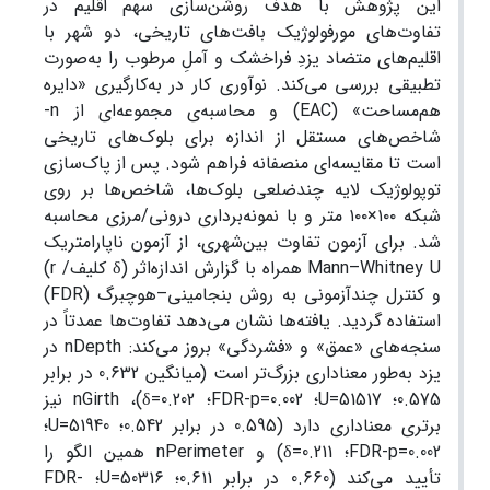
این پژوهش با هدف روشن‌سازی سهم اقلیم در
تفاوت‌های مورفولوژیک بافت‌های تاریخی، دو شهر با
اقلیم‌های متضاد یزدِ فراخشک و آملِ مرطوب را به‌صورت
تطبیقی بررسی می‌کند. نوآوری کار در به‌کارگیری «دایره
هم‌مساحت» (EAC) و محاسبه‌ی مجموعه‌ای از n-
شاخص‌های مستقل از اندازه برای بلوک‌های تاریخی
است تا مقایسه‌ای منصفانه فراهم شود. پس از پاک‌سازی
توپولوژیک لایه چندضلعی بلوک‌ها، شاخص‌ها بر روی
شبکه ۱۰۰×۱۰۰ متر و با نمونه‌برداری درونی/مرزی محاسبه
شد. برای آزمون تفاوت بین‌شهری، از آزمون ناپارامتریک
Mann–Whitney U همراه با گزارش اندازه‌اثر (δ کلیف/ r)
و کنترل چندآزمونی به روش بنجامینی–هوچبرگ (FDR)
استفاده گردید. یافته‌ها نشان می‌دهد تفاوت‌ها عمدتاً در
سنجه‌های «عمق» و «فشردگی» بروز می‌کند: nDepth در
یزد به‌طور معناداری بزرگ‌تر است (میانگین 0.632 در برابر
0.575؛ U=51517؛ FDR-p=0.002؛ δ=0.202)، nGirth نیز
برتری معناداری دارد (0.595 در برابر 0.542؛ U=51940؛
FDR-p=0.002؛ δ=0.211) و nPerimeter همین الگو را
تأیید می‌کند (0.660 در برابر 0.611؛ U=50316؛ FDR-