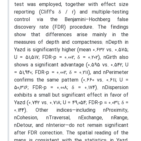
test was employed, together with effect size
reporting (Cliff’s δ / r) and multiple-testing
control via the Benjamini–Hochberg false
discovery rate (FDR) procedure. The findings
show that differences arise mainly in the
measures of depth and compactness: nDepth in
Yazd is significantly higher (mean 0.632 vs. 0.575;
U = 51,517; FDR-p = 0.002; δ = 0.202), nGirth also
shows a significant advantage (0.595 vs. 0.542; U
= 51,940; FDR-p = 0.002; δ = 0.211), and nPerimeter
confirms the same pattern (0.660 vs. 0.611; U =
50,316; FDR-p = 0.008; δ = 0.174). nDispersion
exhibits a small but significant effect in favor of
Yazd (0.742 vs. 0.718; U = 49,054; FDR-p ≈ 0.031; δ =
0.144). Other indices—including nProximity,
nCohesion, nTraversal, nExchange, nRange,
nDetour, and nInterior—do not remain significant
after FDR correction. The spatial reading of the
maps is consistent with the statistics: in Yazd,