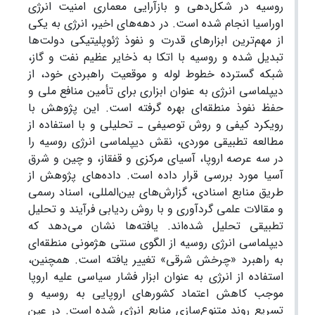
روسیه در شکل‌دهی و بازآرایی معماری امنیت انرژی
اوراسیا انجام شده است. در دهه‌های اخیر، انرژی به یکی
از مهم‌ترین ابزارهای قدرت و نفوذ ژئوپلیتیکی دولت‌ها
تبدیل شده و روسیه با اتکا به ذخایر عظیم نفت و گاز،
شبکه گسترده خطوط لوله و موقعیت راهبردی خود، از
دیپلماسی انرژی به عنوان ابزاری برای تأمین منافع ملی و
حفظ نفوذ منطقه‌ای بهره گرفته است. این پژوهش با
رویکرد کیفی و روش توصیفی ـ تحلیلی و با استفاده از
مطالعه تطبیقی موردی، نقش دیپلماسی انرژی روسیه را
در سه عرصه اروپا، آسیای مرکزی و قفقاز، و چین و شرق
آسیا مورد بررسی قرار داده است. داده‌های پژوهش از
طریق منابع اسنادی، گزارش‌های بین‌المللی، اسناد رسمی
و مقالات علمی گردآوری و با روش ردیابی فرآیند و تحلیل
تطبیقی تحلیل شده‌اند. یافته‌ها نشان می‌دهد که
دیپلماسی انرژی روسیه از الگوی سنتی هژمونی منطقه‌ای
به راهبرد «چرخش شرقی» تغییر یافته است. همچنین،
استفاده از انرژی به عنوان ابزار فشار سیاسی علیه اروپا
موجب کاهش اعتماد کشورهای اروپایی به روسیه و
تسریع روند متنوع‌سازی منابع انرژی شده است. در عین