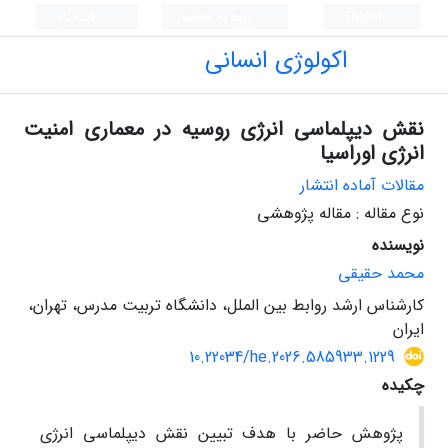
English
ورود به سامانه
ثبت نام
اکولوژی انسانی
نقش دیپلماسی انرژی روسیه در معماری امنیت
انرژی اوراسیا
مقالات آماده انتشار
نوع مقاله : مقاله پژوهشی
نویسنده
محمد حقیقی
کارشناس ارشد روابط بین الملل، دانشگاه تربیت مدرس، تهران،
ایران
10.22034/he.2026.585933.1229
چکیده
پژوهش حاضر با هدف تبیین نقش دیپلماسی انرژی