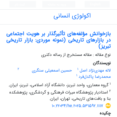
English
ورود به سامانه
ثبت نام
اکولوژی انسانی
بازخوانش مؤلفه‌های تأثیرگذار بر هویت اجتماعی
در بازارهای تاریخی (نمونه موردی: بازار تاریخی
تبریز)
نوع مقاله : مقاله مستخرج از رساله دکتری
نویسندگان
2
1
لاله مهدی‌نژاد اصل
حسین اسمعیلی سنگری
1
محمدرضا پاکدل‌فرد
1
گروه معماری، واحد تبریز، دانشگاه آزاد اسلامی، تبریز، ایران.
2
استادیار پژوهشگاه میراث فرهنگی و گردشگری، پژوهشکده
بنا و بافت‌های تاریخی، تهران، ایران.
10.22034/he.2025.531592.1117
چکیده