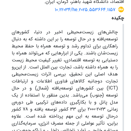
اقتصاد، دانشگاه شهید باهنر، کرمان، ایران.
10.22034/he.2025.553664.1157
چکیده
چالش‌های زیست‌محیطی اخیر در دنیا، کشورهای
توسعه‌یافته و در حال توسعه را بر این داشته که به دنبال
راهکاری برای تداوم رشد و توسعه همراه با حفظ محیط
زیست‌شان باشند. یکی از ابزارهایی که می‌تواند همراه با
دستیابی به توسعه اقتصادی، تغییر کیفیت محیط زیست
را به همراه داشته باشد، تجارت بین الملل است. از این‌رو
هدف اصلی این تحقیق، بررسی اثرات زیست‌محیطی
تجارت دوجانبه کالاهای فناوری اطلاعات و ارتباطات
(ICT) بین کشورهای توسعه‌یافته (شمال) و در حال
توسعه (جنوب) می‌باشد. بدین منظور با استفاده از یک
مدل پانل و با بکارگیری داده‌های ترکیبی طی دوره‌ی
زمانی 2023-2000 برای 33 کشور توسعه یافته و 78 کشور
درحال توسعه به این مهم پرداخته شده است. علاوه
براین، تأثیر عواملی از جمله مصرف انرژی، سرمایه‌گذاری
مستقیم خارجی، تولید ناخالص داخلی و تراکم جمعیت بر