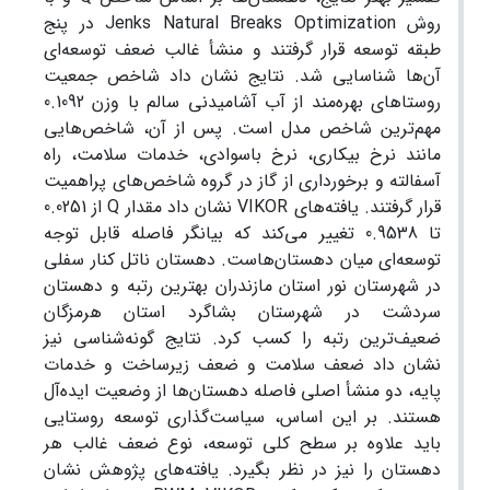
روش Jenks Natural Breaks Optimization در پنج
طبقه توسعه قرار گرفتند و منشأ غالب ضعف توسعه‌ای
آن‌ها شناسایی شد. نتایج نشان داد شاخص جمعیت
روستاهای بهره‌مند از آب آشامیدنی سالم با وزن 0.1092
مهم‌ترین شاخص مدل است. پس از آن، شاخص‌هایی
مانند نرخ بیکاری، نرخ باسوادی، خدمات سلامت، راه
آسفالته و برخورداری از گاز در گروه شاخص‌های پر‌اهمیت
قرار گرفتند. یافته‌های VIKOR نشان داد مقدار Q از 0.0251
تا 0.9538 تغییر می‌کند که بیانگر فاصله قابل توجه
توسعه‌ای میان دهستان‌هاست. دهستان ناتل کنار سفلی
در شهرستان نور استان مازندران بهترین رتبه و دهستان
سردشت در شهرستان بشاگرد استان هرمزگان
ضعیف‌ترین رتبه را کسب کرد. نتایج گونه‌شناسی نیز
نشان داد ضعف سلامت و ضعف زیرساخت و خدمات
پایه، دو منشأ اصلی فاصله دهستان‌ها از وضعیت ایده‌آل
هستند. بر این اساس، سیاست‌گذاری توسعه روستایی
باید علاوه بر سطح کلی توسعه، نوع ضعف غالب هر
دهستان را نیز در نظر بگیرد. یافته‌های پژوهش نشان