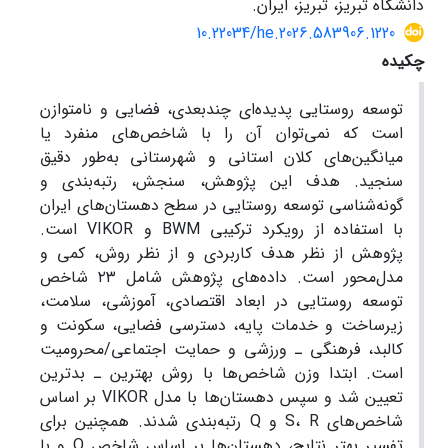
دانشگاه تبریز، تبریز، ایران.
10.22034/he.2026.583906.1220
چکیده
توسعه روستایی پدیده‌ای چندبعدی، فضایی و نامتوازن
است که نمی‌توان آن را با شاخص‌های منفرد یا
میانگین‌های کلان استانی و شهرستانی به‌طور دقیق
سنجید. هدف این پژوهش، سنجش، رتبه‌بندی و
گونه‌شناسی توسعه روستایی در سطح دهستان‌های ایران
با استفاده از رویکرد ترکیبی BWM و VIKOR است.
پژوهش از نظر هدف کاربردی و از نظر روش، کمی و
مدل‌محور است. داده‌های پژوهش شامل ۲۳ شاخص
توسعه روستایی در ابعاد اقتصادی، آموزشی، سلامت،
زیرساخت و خدمات پایه، دسترسی فضایی، سکونت و
کالبد، فرهنگی ـ ورزشی و حمایت اجتماعی/محرومیت
است. ابتدا وزن شاخص‌ها با روش بهترین ـ بدترین
تعیین شد و سپس دهستان‌ها با مدل VIKOR بر اساس
شاخص‌های S، R و Q رتبه‌بندی شدند. همچنین برای
تفسیر بهتر نتایج، دهستان‌ها بر اساس شاخص Q و با