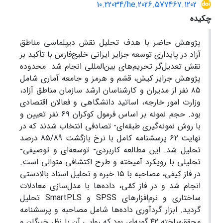
10.22034/he.2026.577467.1202
چکیده
پژوهش حاضر با هدف تحلیل نقش دیپلماسی مناطق
آزاد در پایداری توسعه جزایر ایرانی خلیج‌فارس با تأکید بر
نقش تعدیل‌گر تحریم‌های بین‌المللی انجام شد. محدوده
پژوهش جزایر کیش، قشم و هرمز و جامعه آماری شامل
۸۵ نفر از مدیران و کارشناسان ارشد سازمان مناطق آزاد،
وزارت امور خارجه، اساتید دانشگاهی و فعالان اقتصادی
بود. حجم نمونه بر اساس فرمول کوکران ۶۹ نفر تعیین و
با روش نمونه‌گیری طبقه‌ای- تصادفی انتخاب شدند که در
نهایت ۶۲ پرسشنامه کامل با نرخ بازگشت 85/89 درصد
تحلیل شد. این مطالعه کاربردی- توسعه‌ای و توصیفی-
تحلیلی با رویکرد آمیخته و طرح اکتشافی متوالی است.
در فاز کیفی، مصاحبه با ۱۵ خبره و تحلیل اسناد بالادستی
انجام شد و در فاز کمّی، داده‌ها با مدل‌سازی معادلات
ساختاری و نرم‌افزارهای SPSS و SmartPLS تحلیل
گردید. ابزار گردآوری داده‌ها شامل مصاحبه و پرسشنامه
محقق‌ساخته ۴۲ گویه‌ای بود که روایی آن با نظر خبرگان و