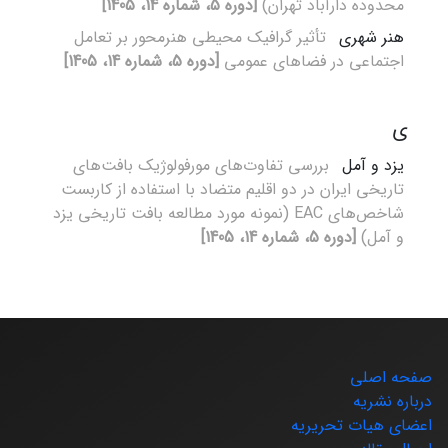
محدوده دارآباد تهران)
[دوره 5، شماره 14، 1405]
هنر شهری
تأثیر گرافیک محیطی هنرمحور بر تعامل
اجتماعی در فضاهای عمومی
[دوره 5، شماره 14، 1405]
ی
یزد و آمل
بررسی تفاوت‌های مورفولوژیک بافت‌های
تاریخی ایران در دو اقلیم متضاد با استفاده از کاربست
شاخص‌های EAC (نمونه مورد مطالعه بافت تاریخی یزد
و آمل)
[دوره 5، شماره 14، 1405]
صفحه اصلی
درباره نشریه
اعضای هیات تحریریه