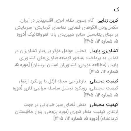
ک
کربن زدایی
گام بسوی نظام انرژی اقلیم‌پذیر در ایران:
مکمل‌بودن الگوهای فضایی تقاضای گرمایش- سرمایش
بر مبنای پتانسیل منابع هیبریدی باد- فتوولتائیک
[دوره
5، شماره 14، 1405]
کشاورزی پایدار
تحلیل عوامل مؤثر بر رفتار کشاورزان در
تمایل به پرداخت بمنظور توسعه فناوری‌های کشاورزی
پایدار (مطالعه موردی: کشاورزان استان لرستان)
[دوره 5،
شماره 14، 1405]
کیفیت محیطی
بازطراحی محله ازگل با رویکرد ارتقاء
کیفیت محیطی، رویکرد تحلیل سلسله مراتبی فازی
[دوره
5، شماره 14، 1405]
کیفیت محیطی
نقش فضای سبز خیابانی در جهت
ارتقای کیفیت منظر شهری (مورد پژوهی: بلوار طاقبستان
کرمانشاه)
[دوره 5، شماره 14، 1405]