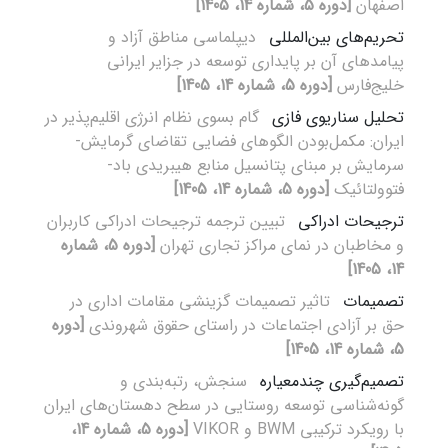
اصفهان
[دوره 5، شماره 14، 1405]
تحریم‌های بین‌المللی
دیپلماسی مناطق آزاد و
پیامدهای آن بر پایداری توسعه در جزایر ایرانی
خلیج‌فارس
[دوره 5، شماره 14، 1405]
تحلیل سناریوی فازی
گام بسوی نظام انرژی اقلیم‌پذیر در
ایران: مکمل‌بودن الگوهای فضایی تقاضای گرمایش-
سرمایش بر مبنای پتانسیل منابع هیبریدی باد-
فتوولتائیک
[دوره 5، شماره 14، 1405]
ترجیحات ادراکی
تبیین ترجمه ترجیحات ادراکی کاربران
و مخاطبان در نمای مراکز تجاری تهران
[دوره 5، شماره
14، 1405]
تصمیمات
تاثیر تصمیمات گزینشی مقامات اداری در
حق بر آزادی اجتماعات در راستای حقوق شهروندی
[دوره
5، شماره 14، 1405]
تصمیم‌گیری چندمعیاره
سنجش، رتبه‌بندی و
گونه‌شناسی توسعه روستایی در سطح دهستان‌های ایران
با رویکرد ترکیبی BWM و VIKOR
[دوره 5، شماره 14،