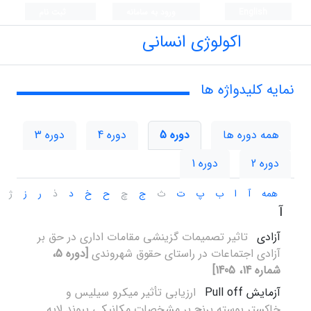
English
ورود به سامانه
ثبت نام
اکولوژی انسانی
نمایه کلیدواژه ها
همه دوره ها
دوره 5
دوره 4
دوره 3
دوره 2
دوره 1
همه
آ
ا
ب
پ
ت
ث
ج
چ
ح
خ
د
ذ
ر
ز
ژ
آ
آزادی
تاثیر تصمیمات گزینشی مقامات اداری در حق بر
آزادی اجتماعات در راستای حقوق شهروندی
[دوره 5،
شماره 14، 1405]
آزمایش Pull off
ارزیابی تأثیر میکرو سیلیس و
خاکستر پوسته برنج بر مشخصات مکانیکی پیوند لایه