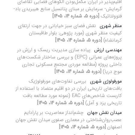
اقلیم‌پذیر در ایران: مکمل‌بودن الگوهای فضایی تقاضای
گرمایش- سرمایش بر مبنای پتانسیل منابع هیبریدی باد-
فتوولتائیک
[دوره 5، شماره 14، 1405]
منظر شهری
نقش فضای سبز خیابانی در جهت ارتقای
کیفیت منظر شهری (مورد پژوهی: بلوار طاقبستان
کرمانشاه)
[دوره 5، شماره 14، 1405]
مهندسی ارزش
پیاده سازی مدیریت ریسک و ارزش در
پروژه‌های عمرانی (EPC) و بررسی ساختار شکست‌های
داخلی پروژه (مطالعه موردی مجتمع مسکونی تجاری
موج دریا)
[دوره 5، شماره 14، 1405]
مورفولوژی شهری
بررسی تفاوت‌های مورفولوژیک
بافت‌های تاریخی ایران در دو اقلیم متضاد با استفاده از
کاربست شاخص‌های EAC (نمونه مورد مطالعه بافت
تاریخی یزد و آمل)
[دوره 5، شماره 14، 1405]
میدان نقش ‌جهان
چشم‌انداز معاصریت بر پارادایم
عصب‌روان‌شناختی در معماری صفوی میدان نقش‌ جهان
اصفهان
[دوره 5، شماره 14، 1405]